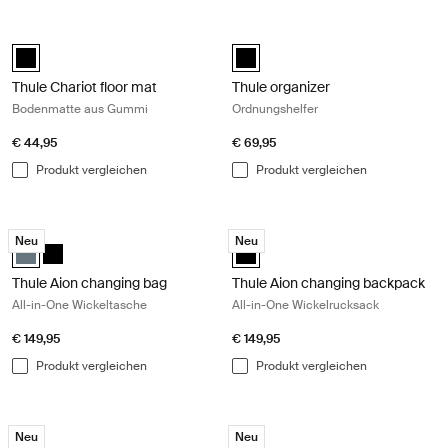
Thule Chariot floor mat Bodenmatte aus Gummi Black
Thule organizer Ordnungshelfer Bla
black (selected)
Thule organizer Schwarz (selecte
Thule Chariot floor mat
Thule organizer
Bodenmatte aus Gummi
Ordnungshelfer
€ 44,95
€ 69,95
Produkt vergleichen
Produkt vergleichen
Thule Aion changing bag All-in-One Wickeltasche Dark slate
Thule Aion changing backpack All-i
Neu
Neu
Thule Aion changing bag dunkler Schiefer (selected)
Thule Aion changing bag Schwarz
Thule Aion changing backpack Sc
Thule Aion changing bag
Thule Aion changing backpack
All-in-One Wickeltasche
All-in-One Wickelrucksack
€ 149,95
€ 149,95
Produkt vergleichen
Produkt vergleichen
Thule Aion changing bag bike trailer clip Fahrradtasche Anhänger Clip 
Thule mount for Garmin Varia™ rear
Neu
Neu
Thule Aion changing bag bike trailer clip Schwarz (selected)
Thule mount for Garmin Varia™ re