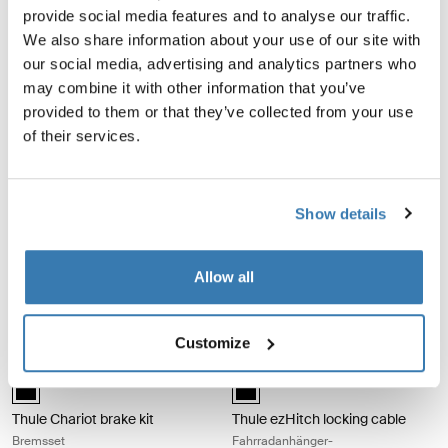
Thule Chariot travel bag
Thule Courier dog trailer kit
provide social media features and to analyse our traffic.
Transporttasche
Hundeanhänger-Kit
We also share information about your use of our site with
our social media, advertising and analytics partners who
€ 109,95
€ 69,95
may combine it with other information that you’ve
Produkt vergleichen
Produkt vergleichen
provided to them or that they’ve collected from your use
of their services.
Thule axle mount ezHitch™ plate Achsmontageplatte Aluminum/black
Thule axle mount ezHitch™ cup A
Alu-Black (selected)
aluminium (selected)
Thule axle mount ezHitch™
Thule axle mount ezHitch™
Show details
plate
cup
Achsmontageplatte
Achsmontage ezHitch™ Kupplung
Allow all
€ 44,95
€ 29,95
Produkt vergleichen
Produkt vergleichen
Customize
Thule Chariot brake kit Bremsset Black
Thule ezHitch locking cable Fahrra
Thule Chariot brake kit Schwarz (selected)
Thule ezHitch locking cable Schwa
Thule Chariot brake kit
Thule ezHitch locking cable
Bremsset
Fahrradanhänger-