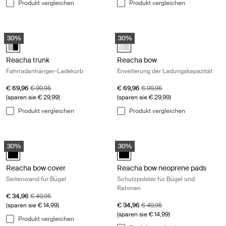
Produkt vergleichen
Produkt vergleichen
Reacha trunk Fahrradanhänger-Ladekorb Aluminum/black
Reacha bow Erweiterung der Ladun
30%
30%
Reacha trunk Aluminum/Black (selected)
Reacha bow Aluminium (selected
Reacha trunk
Reacha bow
Fahrradanhänger-Ladekorb
Erweiterung der Ladungskapazität
Aktionspreis
Originalpreis
Aktionspreis
Originalpreis
€ 69,96
€ 99,95
€ 69,96
€ 99,95
(sparen sie € 29,99)
(sparen sie € 29,99)
Produkt vergleichen
Produkt vergleichen
Reacha bow cover Seitenwand für Bügel Black
Reacha bow neoprene pads Schutzpo
30%
30%
Reacha bow cover Schwarz (selected)
Reacha bow neoprene pads Schwa
Reacha bow cover
Reacha bow neoprene pads
Seitenwand für Bügel
Schutzpolster für Bügel und
Rahmen
Aktionspreis
Originalpreis
€ 34,96
€ 49,95
Aktionspreis
Originalpreis
(sparen sie € 14,99)
€ 34,96
€ 49,95
(sparen sie € 14,99)
Produkt vergleichen