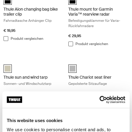
Thule Aion changing bag bike
Thule mount for Garmin
trailer clip
Varia™ rearview radar
Fahrradtasche Anhänger Clip
Befestigungsklammer für Varia-
Rückfahrradare
€ 19,95
€ 29,95
Produkt vergleichen
Produkt vergleichen
Thule sun and wind tarp Sonnen- und Windschutztarp Soft beige
Thule Chariot seat liner Gepolsterte
Thule sun and wind tarp Soft Beige (selected)
Thule Chariot seat liner Hellgrau (
Thule sun and wind tarp
Thule Chariot seat liner
Sonnen- und Windschutztarp
Gepolsterte Sitzauflage
€ 149,95
€ 64,95
Produkt vergleichen
Produkt vergleichen
Thule Chariot travel bag Transporttasche Black
Thule Courier dog trailer kit Hunde
This website uses cookies
Thule Chariot travel bag Schwarz (selected)
Thule Courier dog trailer kit Schwa
We use cookies to personalise content and ads, to