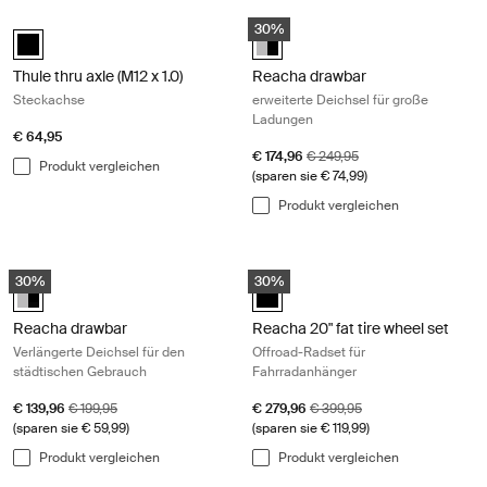
Thule thru axle (M12 x 1.0) Steckachse Black
Reacha drawbar erweiterte Deichse
30%
black (selected)
Reacha drawbar Aluminum/Black 
Thule thru axle (M12 x 1.0)
Reacha drawbar
Steckachse
erweiterte Deichsel für große
Ladungen
€ 64,95
Aktionspreis
Originalpreis
€ 174,96
€ 249,95
Produkt vergleichen
(sparen sie € 74,99)
Produkt vergleichen
Reacha drawbar Verlängerte Deichsel für den städtischen Gebrauch 
Reacha 20" fat tire wheel set Offro
30%
30%
Reacha drawbar Aluminum/Black (selected)
Reacha 20" fat tire wheel set Sch
Reacha drawbar
Reacha 20" fat tire wheel set
Verlängerte Deichsel für den
Offroad-Radset für
städtischen Gebrauch
Fahrradanhänger
Aktionspreis
Originalpreis
Aktionspreis
Originalpreis
€ 139,96
€ 199,95
€ 279,96
€ 399,95
(sparen sie € 59,99)
(sparen sie € 119,99)
Produkt vergleichen
Produkt vergleichen