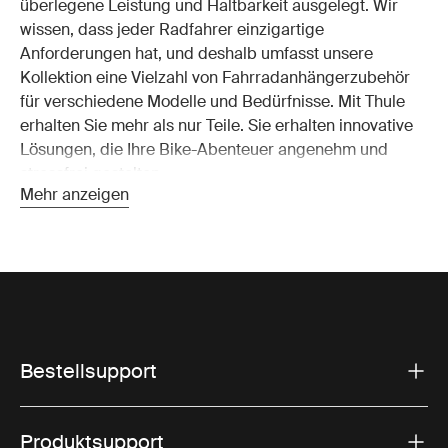
überlegene Leistung und Haltbarkeit ausgelegt. Wir
wissen, dass jeder Radfahrer einzigartige
Anforderungen hat, und deshalb umfasst unsere
Kollektion eine Vielzahl von Fahrradanhängerzubehör
für verschiedene Modelle und Bedürfnisse. Mit Thule
erhalten Sie mehr als nur Teile. Sie erhalten innovative
Lösungen, die Ihre Bike-Abenteuer angenehm und
stressfrei gestalten.
Mehr anzeigen
Entdecken Sie unser Sortiment
an Ersatzteilen für
Fahrradanhänger
Von Schnellspannmechanismen bis hin zu robusten
Bestellsupport
Kupplungen sind unsere Fahrradanhängerteile so
gefertigt, dass sie Zuverlässigkeit und
Benutzerfreundlichkeit bieten. Jeder
Produktsupport
Fahrradanhängeranbau ist so konzipiert, dass er