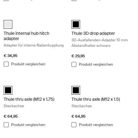
Thule internal hub hitch adapter Adapter für interne Nabenkupplung Wh
Thule 3D drop adapter 3D-Ausfalle
white_swatch (selected)
Thule 3D drop adapter - 10mm sp
Thule internal hub hitch
Thule 3D drop adapter
adapter
3D-Ausfallenden-Adapter 10 mm
Adapter für interne Nabenkupplung
Abstandhalter schwarz
€ 34,95
€ 29,95
Produkt vergleichen
Produkt vergleichen
Thule thru axle (M12 x 1.75) Steckachse Black
Thule thru axle (M12 x 1.5) Steckach
black (selected)
black (selected)
Thule thru axle (M12 x 1.75)
Thule thru axle (M12 x 1.5)
Steckachse
Steckachse
€ 64,95
€ 64,95
Produkt vergleichen
Produkt vergleichen