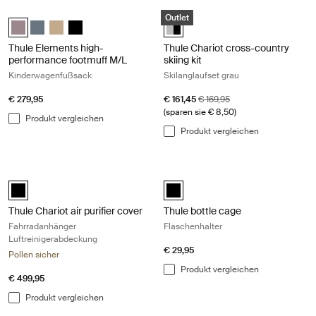
Thule Elements high-performance footmuff M/L Kinderwagenfußsack T
Thule Chariot cross-country skiing k
Outlet
Thule Elements high-performance footmuff M/L Getöntes Taupe (sel
Thule Elements high-performance footmuff M/L dunkler Schiefe
Thule Elements high-performance footmuff M/L Blasses Kh
Thule Elements high-performance footmuff M/L Schwa
Thule Chariot cross-country skiin
Thule Elements high-
Thule Chariot cross-country
performance footmuff M/L
skiing kit
Kinderwagenfußsack
Skilanglaufset grau
Aktionspreis
Originalpreis
€ 279,95
€ 161,45
€ 169,95
(sparen sie € 8,50)
Produkt vergleichen
Produkt vergleichen
Thule Chariot air purifier cover Fahrradanhänger Luftreinigerabdeckun
Thule bottle cage Flaschenhalter Bl
black (selected)
Thule bottle cage Schwarz (select
Thule Chariot air purifier cover
Thule bottle cage
Fahrradanhänger
Flaschenhalter
Luftreinigerabdeckung
€ 29,95
Pollen sicher
Produkt vergleichen
€ 499,95
Produkt vergleichen