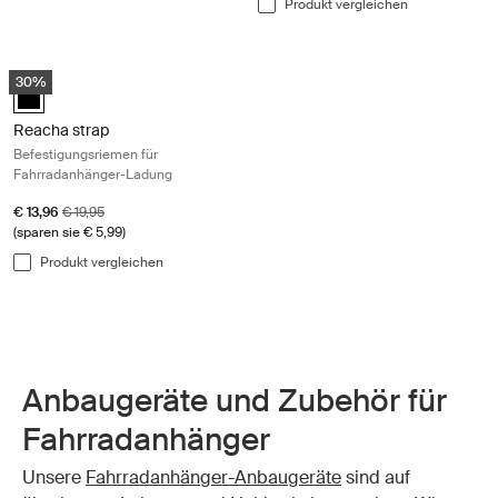
Produkt vergleichen
Reacha strap Befestigungsriemen für Fahrradanhänger-Ladung Black
30%
Reacha strap Schwarz (selected)
Reacha strap
Befestigungsriemen für
Fahrradanhänger-Ladung
Aktionspreis
Originalpreis
€ 13,96
€ 19,95
(sparen sie € 5,99)
Produkt vergleichen
Anbaugeräte und Zubehör für
Fahrradanhänger
Unsere
Fahrradanhänger-Anbaugeräte
sind auf