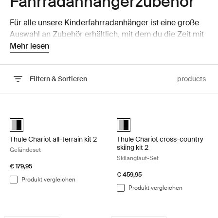
Fahrradanhängerzubehör
Für alle unsere Kinderfahrradanhänger ist eine große
Auswahl an Zubehör erhältlich, mit dem du die Zeit mit
deinem Kind optimal genießen kannst. Erweitere die
Mehr lesen
Möglichkeiten deines Fahrradanhängers!
Filtern & Sortieren
products
Zu den Ergebnissen springen
Thule Chariot all-terrain kit 2 Geländeset Aluminum/black
Thule Chariot cross-country skiing
Alu-Black (selected)
Thule Chariot cross-country skii
Thule Chariot all-terrain kit 2
Thule Chariot cross-country
skiing kit 2
Geländeset
Skilanglauf-Set
€ 179,95
€ 459,95
Produkt vergleichen
Produkt vergleichen
Thule Chariot 2 bike holder Fahrradhalter für Laufrad Black
Thule Chariot 2 bag adapter Tasche