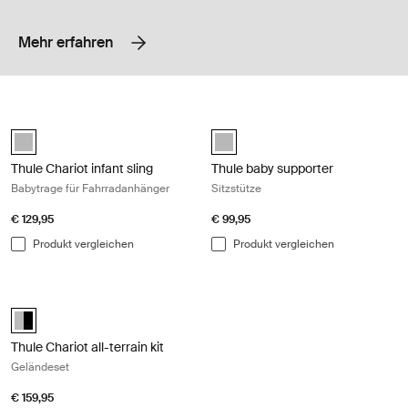
Mehr erfahren
Thule Chariot infant sling Babytrage für Fahrradanhänger Gray
Thule baby supporter Sitzstütze Gra
Thule Chariot infant sling Hellgrau (selected)
Thule baby supporter Hellgrau (se
Thule Chariot infant sling
Thule baby supporter
Babytrage für Fahrradanhänger
Sitzstütze
€ 129,95
€ 99,95
Produkt vergleichen
Produkt vergleichen
Thule Chariot all-terrain kit Geländeset Aluminum/black
Alu-Black (selected)
Thule Chariot all-terrain kit
Geländeset
€ 159,95