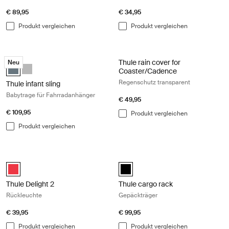
€ 89,95
€ 34,95
Produkt vergleichen
Produkt vergleichen
Thule infant sling Babytrage für Fahrradanhänger Dark gray
Thule rain cover for Coaster/Caden
Thule rain cover for
Neu
Thule infant sling Dunkelgrau (selected)
Thule infant sling Hellgrau
Coaster/Cadence
Regenschutz transparent
Thule infant sling
Babytrage für Fahrradanhänger
€ 49,95
€ 109,95
Produkt vergleichen
Produkt vergleichen
Thule Delight 2 Rückleuchte Red
Thule cargo rack Gepäckträger Bla
Thule Delight 2 Rot (selected)
black (selected)
Thule Delight 2
Thule cargo rack
Rückleuchte
Gepäckträger
€ 39,95
€ 99,95
Produkt vergleichen
Produkt vergleichen