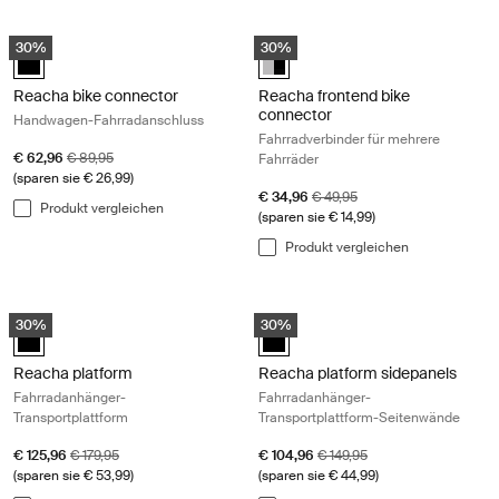
Reacha bike connector Handwagen-Fahrradanschluss Black
Reacha frontend bike connector Fa
30%
30%
Reacha bike connector Schwarz (selected)
Reacha frontend bike connector 
Reacha bike connector
Reacha frontend bike
connector
Handwagen-Fahrradanschluss
Fahrradverbinder für mehrere
Aktionspreis
Originalpreis
€ 62,96
€ 89,95
Fahrräder
(sparen sie € 26,99)
Aktionspreis
Originalpreis
€ 34,96
€ 49,95
Produkt vergleichen
(sparen sie € 14,99)
Produkt vergleichen
Reacha platform Fahrradanhänger-Transportplattform Black
Reacha platform sidepanels Fahrra
30%
30%
Reacha platform Schwarz (selected)
Reacha platform sidepanels Schw
Reacha platform
Reacha platform sidepanels
Fahrradanhänger-
Fahrradanhänger-
Transportplattform
Transportplattform-Seitenwände
Aktionspreis
Originalpreis
Aktionspreis
Originalpreis
€ 125,96
€ 179,95
€ 104,96
€ 149,95
(sparen sie € 53,99)
(sparen sie € 44,99)