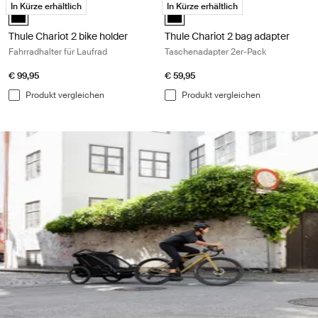
In Kürze erhältlich
In Kürze erhältlich
Thule Chariot 2 bike holder Schwarz (selected)
Thule Chariot 2 bag adapter Schw
Thule Chariot 2 bike holder
Thule Chariot 2 bag adapter
Fahrradhalter für Laufrad
Taschenadapter 2er-Pack
€ 99,95
€ 59,95
Produkt vergleichen
Produkt vergleichen