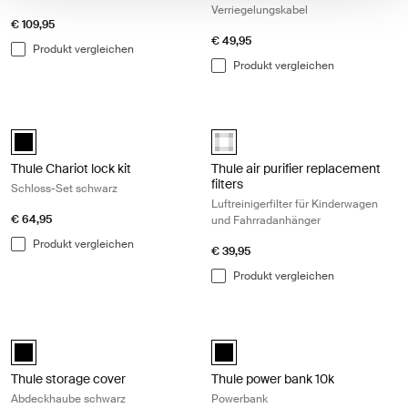
Verriegelungskabel
€ 109,95
€ 49,95
Produkt vergleichen
Produkt vergleichen
Thule Chariot lock kit Schloss-Set schwarz Black
Thule air purifier replacement filte
Thule Chariot lock kit Schwarz (selected)
Thule air purifier replacement filt
Thule Chariot lock kit
Thule air purifier replacement
filters
Schloss-Set schwarz
Luftreinigerfilter für Kinderwagen
€ 64,95
und Fahrradanhänger
Produkt vergleichen
€ 39,95
Produkt vergleichen
Thule storage cover Abdeckhaube schwarz Black
Thule power bank 10k Powerbank Bl
Thule storage cover Schwarz (selected)
Thule power bank 10k Schwarz (se
Thule storage cover
Thule power bank 10k
Abdeckhaube schwarz
Powerbank