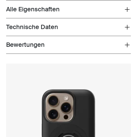
Alle Eigenschaften
Toggle features
Technische Daten
Toggle techspec
Bewertungen
Toggle overview