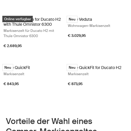
Thule Panorama for Ducato H2 with Thule Omnistor 6300 Markisenzelt
Thule Veduta Wohnwagen-Markisenz
Thule Panorama for Ducato H2
Online verfügbar
Thule Veduta
Neu
with Thule Omnistor 6300
Wohnwagen-Markisenzelt
Markisenzelt für Ducato H2 mit
€ 3.029,95
Thule Omnistor 6300
€ 2.689,95
Thule QuickFit Markisenzelt Black/gray/white
Thule QuickFit for Ducato H2 Markis
Thule QuickFit
Thule QuickFit for Ducato H2
Neu
Neu
Markisenzelt
Markisenzelt
€ 843,95
€ 873,95
Vorteile der Wahl eines