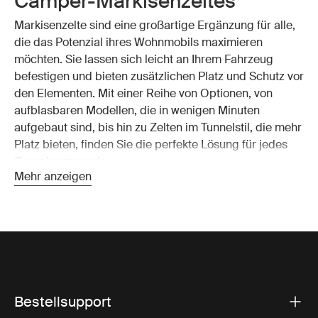
Camper-Markisenzeltes
Markisenzelte sind eine großartige Ergänzung für alle,
die das Potenzial ihres Wohnmobils maximieren
möchten. Sie lassen sich leicht an Ihrem Fahrzeug
befestigen und bieten zusätzlichen Platz und Schutz vor
den Elementen. Mit einer Reihe von Optionen, von
aufblasbaren Modellen, die in wenigen Minuten
aufgebaut sind, bis hin zu Zelten im Tunnelstil, die mehr
Platz bieten, finden Sie die perfekte Lösung für jedes
Campingszenario.
Mehr anzeigen
Arten von Markisenzelten
Aufblasbare Wohnmobilzelte:
Diese Zelte sind
einfach auf- und abzubauen, mit Luftschläuchen, die
sich mit einer Pumpe oder einem Ventilator
Bestellsupport
aufblasen lassen. Sie bieten einen robusten,