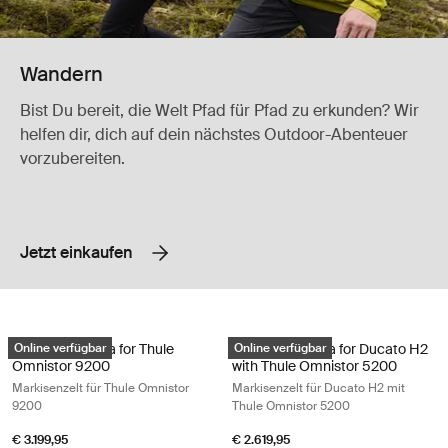
Wandern
Bist Du bereit, die Welt Pfad für Pfad zu erkunden? Wir
helfen dir, dich auf dein nächstes Outdoor-Abenteuer
vorzubereiten.
Jetzt einkaufen
Thule Panorama for Thule Omnistor 9200 Markisenzelt für Thule Omnis
Thule Panorama for Ducato H2 with 
Thule Panorama for Thule
Online verfügbar
Thule Panorama for Ducato H2
Online verfügbar
Omnistor 9200
with Thule Omnistor 5200
Markisenzelt für Thule Omnistor
Markisenzelt für Ducato H2 mit
9200
Thule Omnistor 5200
€ 3.199,95
€ 2.619,95