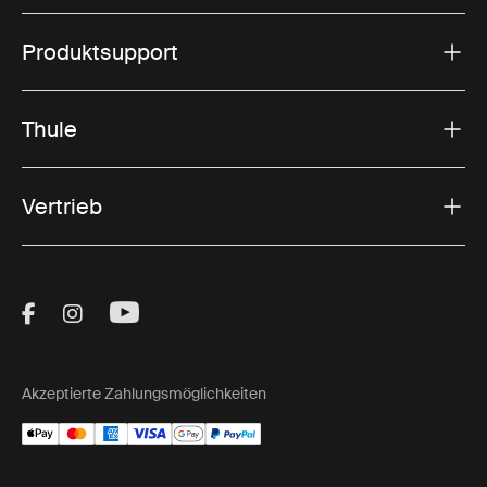
geräumigen Unterschlupf, können aber schwerer
und teurer sein.
Produktsupport
Tunnelzelte für Wohnmobile:
Tunnelzelte bieten
maximalen Platz und Komfort und verfügen über
starre Stangen, die eine Tunnelform bilden. Sie sind
Thule
ideal für längere Aufenthalte, erfordern aber mehr
Zeit und Mühe bei der Einrichtung.
Vertrieb
Driveaway-Markisen:
Diese Markisen können von
Ihrem Fahrzeug abgenommen und stehen gelassen
werden, so dass Sie flexibel für einen Tagesausflug
wegfahren können, ohne Ihr Zelt abzubauen.
Visit Thule on Facebook (external link)
Visit Thule on Instagram (external link)
Visit Thule on Youtube (external lin
Nicht wegfahrende Markisen:
Diese Markisen
bleiben an Ihrem Fahrzeug befestigt und bieten
Stabilität und Sicherheit, müssen jedoch abgebaut
Akzeptierte Zahlungsmöglichkeiten
werden, wenn Sie Ihr Wohnmobil bewegen möchten.