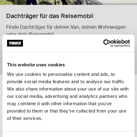
Dachträger für das Reisemobil
Finde Dachträger für deinen Van, deinen Wohnwagen
oder dein Reisemobil
Jetzt einkaufen
This website uses cookies
We use cookies to personalise content and ads, to
provide social media features and to analyse our traffic.
We also share information about your use of our site with
Thule Panorama for Thule Omnistor 5200 Markisenzelt für Thule Omnis
Thule Panorama for Thule Omnistor 
Thule Panorama for Thule
Online verfügbar
Thule Panorama for Thule
Online verfügbar
our social media, advertising and analytics partners who
Omnistor 5200
Omnistor 6300
may combine it with other information that you’ve
Markisenzelt für Thule Omnistor
Markisenzelt für Thule Omnistor
5200
6300
provided to them or that they’ve collected from your use
of their services.
€ 2.619,95
€ 2.619,95