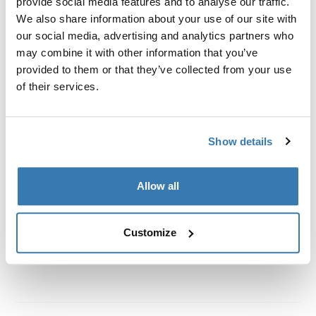
provide social media features and to analyse our traffic.
We also share information about your use of our site with
Mehr lesen
our social media, advertising and analytics partners who
may combine it with other information that you’ve
provided to them or that they’ve collected from your use
of their services.
Show details
Mai 2020
Produktrückruf des Thule FixPoint XT Kits für
ausgewählte SKUs aufgrund von teilweise oder
Allow all
vollständiger Ablösung vom Fahrzeugdach
Customize
Mehr lesen