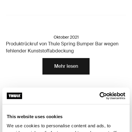
Oktober 2021
Produktrückruf von Thule Spring Bumper Bar wegen
fehlender Kunststoffabdeckung
Mehr lesen
Produktrückruf des Thule Sleek Buggys, weil die Gefahr
This website uses cookies
besteht, dass sich der
Schiebebügel vom
We use cookies to personalise content and ads, to
Buggyrahmen löst