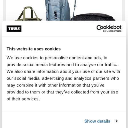
Thule Chasm – für Abenteuer gemacht
Mehr lesen
This website uses cookies
We use cookies to personalise content and ads, to
provide social media features and to analyse our traffic.
We also share information about your use of our site with
our social media, advertising and analytics partners who
may combine it with other information that you’ve
provided to them or that they’ve collected from your use
of their services.
Show details
Thule RoundTrip – sicher und praktisch