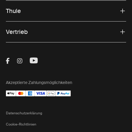
Thule
Vertrieb
Visit Thule on Facebook (external link)
Visit Thule on Instagram (external link)
Visit Thule on Youtube (external lin
Akzeptierte Zahlungsmöglichkeiten
Datenschutzerklärung
Cookie-Richtlinien