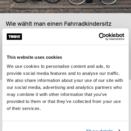
Wie wählt man einen Fahrradkindersitz
aus?
Finde das passende Produkt für deine Familie
This website uses cookies
We use cookies to personalise content and ads, to
Mehr erfahren
provide social media features and to analyse our traffic.
We also share information about your use of our site with
our social media, advertising and analytics partners who
Thule Yepp Nexxt 2 maxi frame mount Fahrradkindersitz für Rahmenm
Thule RideAlong 2 rack mount neigb
may combine it with other information that you’ve
Thule Yepp Nexxt 2 Mitternachtsschwarz (selected)
Thule Yepp Nexxt 2 dunkler Schiefer
Thule Yepp Nexxt 2 Dunkles Kaki
Thule Yepp Nexxt 2 Poliertes Gelb
Thule Yepp Nexxt 2 Maxi Mint Green
Thule Yepp Nexxt 2 Maxi Snow White
Thule Yepp Nexxt 2 Maxi Aquamarin
Thule RideAlong 2 rack mount Lig
Thule RideAlong 2 rack moun
Thule RideAlong 2 rack 
provided to them or that they’ve collected from your use
Thule Yepp Nexxt 2 Maxi Chocolate Brown
of their services.
Thule RideAlong 2 rack mount
neigbarer Fahrradkindersitz zur
Thule Yepp Nexxt 2 maxi
Gepäckträgermontage
frame mount
Fahrradkindersitz für