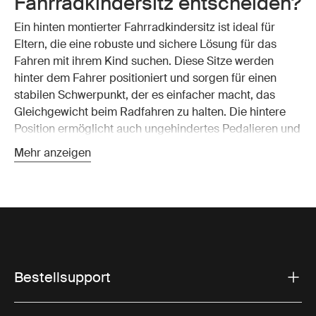
Fahrradkindersitz entscheiden?
Ein hinten montierter Fahrradkindersitz ist ideal für
Eltern, die eine robuste und sichere Lösung für das
Fahren mit ihrem Kind suchen. Diese Sitze werden
hinter dem Fahrer positioniert und sorgen für einen
stabilen Schwerpunkt, der es einfacher macht, das
Gleichgewicht beim Radfahren zu halten. Die hintere
Position ermöglicht auch ungehindertes Pedalieren und
Handling, was für längere Fahrten oder
Mehr anzeigen
anspruchsvolleres Gelände unerlässlich ist.
Mit einem Fahrrad-Kindersitz hinten können Sie Ihre
Fahrt in dem Wissen genießen, dass Ihr Kind sicher
hinter Ihnen sitzt und durch den Rahmen des Fahrrads
geschützt ist. Die Thule Fahrradrücksitze sind für
wachsende Kinder konzipiert und bieten verstellbare
Funktionen, die sich an das Wachstum Ihres Kindes
Bestellsupport
anpassen und eine jahrelange Nutzung gewährleisten.