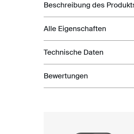
Beschreibung des Produkt
Toggle overview
Alle Eigenschaften
Toggle features
Technische Daten
Toggle techspec
Bewertungen
Toggle overview