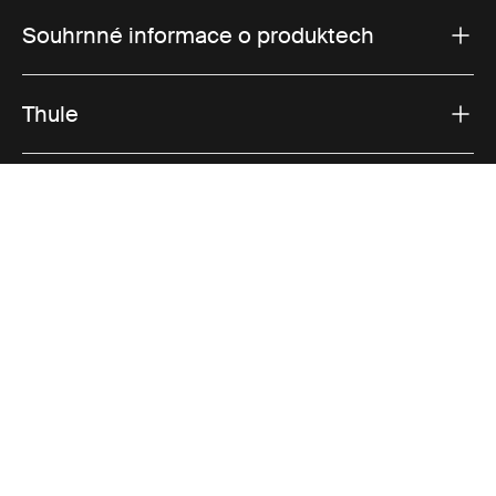
Souhrnné informace o produktech
Thule
Prodeje
Visit Thule on Facebook (external link)
Visit Thule on Instagram (external link)
Visit Thule on Youtube (external lin
Přijímané možnosti platby