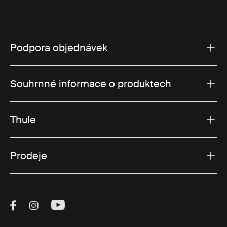
Podpora objednávek
Souhrnné informace o produktech
Thule
Prodeje
Visit Thule on Facebook (external link)
Visit Thule on Instagram (external link)
Visit Thule on Youtube (external lin