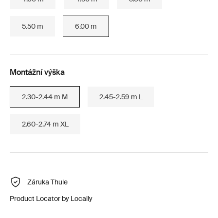
5.50 m
6.00 m
Montážní výška
2.30-2.44 m M
2.45-2.59 m L
2.60-2.74 m XL
Záruka Thule
Product Locator by Locally