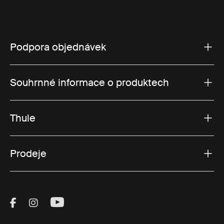
Podpora objednávek
Souhrnné informace o produktech
Thule
Prodeje
Visit Thule on Facebook (external link)
Visit Thule on Instagram (external link)
Visit Thule on Youtube (external lin