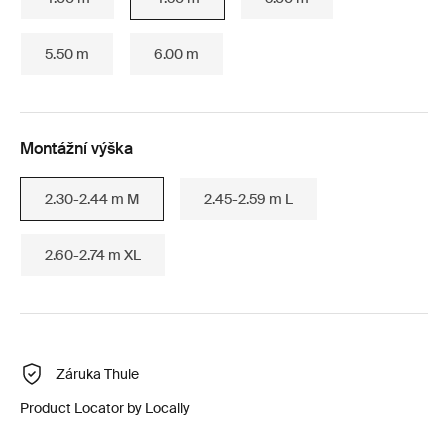
5.50 m
6.00 m
Montážní výška
2.30-2.44 m M
2.45-2.59 m L
2.60-2.74 m XL
Záruka Thule
Product Locator by Locally