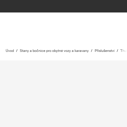
Úvod
/
Stany a bočnice pro obytné vozy a karavany
/
Příslušenství
/
Thu