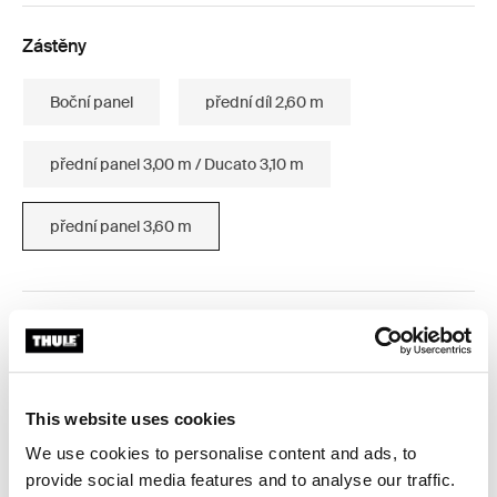
Zástěny
Boční panel
přední díl 2,60 m
přední panel 3,00 m / Ducato 3,10 m
přední panel 3,60 m
Záruka Thule
Product Locator by Locally
This website uses cookies
We use cookies to personalise content and ads, to
provide social media features and to analyse our traffic.
Zipovací moskytiéra, která udržuje špínu a škůdce