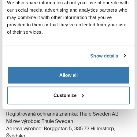
We also share information about your use of our site with
mimo váš stan.
our social media, advertising and analytics partners who
may combine it with other information that you’ve
provided to them or that they’ve collected from your use
of their services.
Všechny funkce
Toggle features
Show details
Technické údaje
Toggle techspec
Allow all
Recenze
Toggle overview
Customize
Výrobní informace
Registrovaná ochranná známka: Thule Sweden AB
Název výrobce: Thule Sweden
Adresa výrobce: Borggatan 5, 335 73 Hillerstorp,
Švédsko