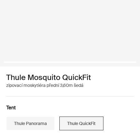
Thule Mosquito QuickFit
zipovací moskytiéra přední 3,60m šedá
Tent
Thule Panorama
Thule QuickFit