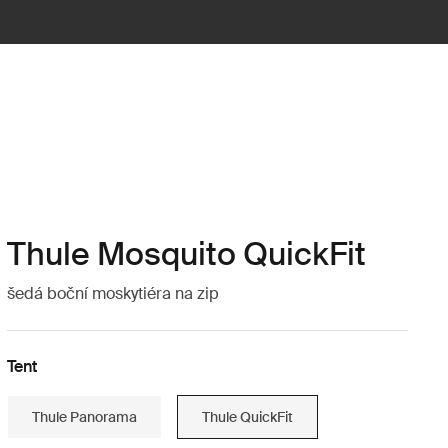
Thule Mosquito QuickFit
šedá boční moskytiéra na zip
Tent
Thule Panorama
Thule QuickFit