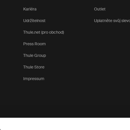
Kariéra
Outlet
Udržitelnost
Uplatněte svůj slev
Thule.net (pro obchod)
Press Room
Thule Group
Thule Store
Impressum
s