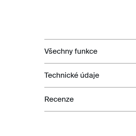
Všechny funkce
Toggle features
Technické údaje
Toggle techspec
Recenze
Toggle overview