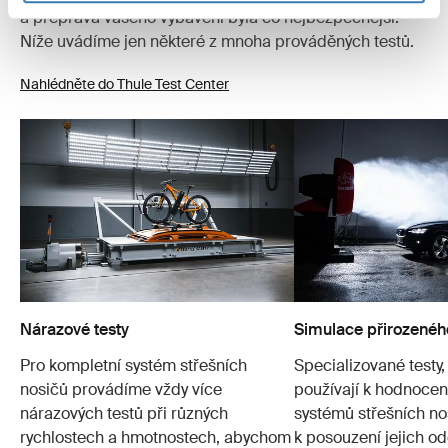
a přeprava vašeho vybavení byla co nejbezpečnější.
Níže uvádíme jen některé z mnoha prováděných testů.
Nahlédněte do Thule Test Center
Nárazové testy
Simulace přirozenéh
Pro kompletní systém střešních
Specializované testy,
nosičů provádíme vždy více
používají k hodnocení
nárazových testů při různých
systémů střešních no
rychlostech a hmotnostech, abychom
k posouzení jejich od