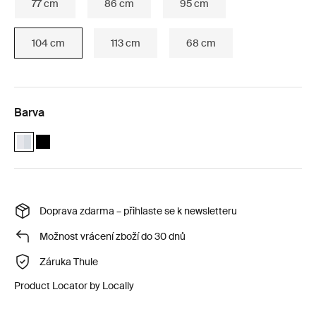
77 cm
86 cm
95 cm
104 cm
113 cm
68 cm
Barva
Thule WingBar Edge 104 Hliník (selected)
Thule WingBar Edge 104 Černá
Doprava zdarma – přihlaste se k newsletteru
Možnost vrácení zboží do 30 dnů
Záruka Thule
Product Locator by Locally