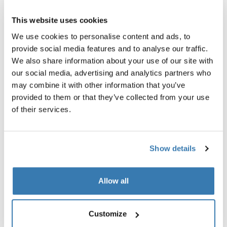
Recenze
This website uses cookies
Toggle overview
We use cookies to personalise content and ads, to
provide social media features and to analyse our traffic.
We also share information about your use of our site with
our social media, advertising and analytics partners who
may combine it with other information that you’ve
provided to them or that they’ve collected from your use
of their services.
Show details
Extrémní testování
Allow all
Ve testovacím centru Thule Test Center™ ve švédském
Hillerstorpu procházejí produkty extrémním testováním.
Naše systémy střešních nosičů jsou navržené tak, aby je
Customize
na vůz bylo možné namontovat co nejpevněji