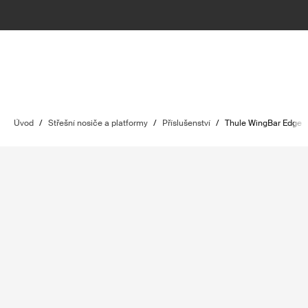
Úvod
/
Střešní nosiče a platformy
/
Příslušenství
/
Thule WingBar Edge