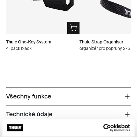
Thule One-Key System
Thule Strap Organiser
4-pack black
organizér pro popruhy 275 c
Všechny funkce
Toggle features
Technické údaje
Toggle techspec
Návod
Toggle guides and instructions