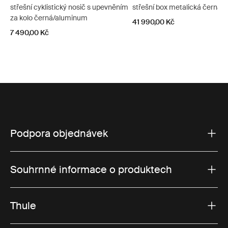
střešní cyklistický nosič s upevněním
střešní box metalická černá
za kolo černá/aluminum
41 990,00 Kč
7 490,00 Kč
Podpora objednávek
Souhrnné informace o produktech
Thule