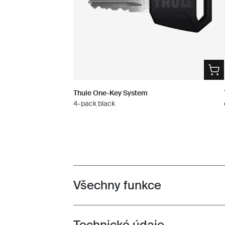
Thule One-Key System
4-pack black
Všechny funkce
Toggle features
Technické údaje
Toggle techspec