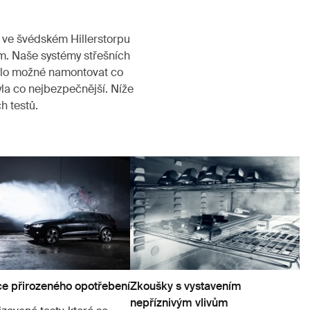
 ve švédském Hillerstorpu
m. Naše systémy střešních
bylo možné namontovat co
la co nejbezpečnější. Níže
h testů.
e přirozeného opotřebení
Zkoušky s vystavením
nepříznivým vlivům