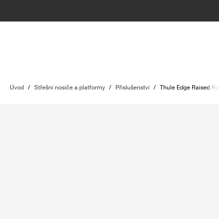
Úvod
/
Střešní nosiče a platformy
/
Příslušenství
/
Thule Edge Raised Ra