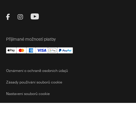
Visit Thule on Facebook (external link)
Visit Thule on Instagram (external link)
Visit Thule on Youtube (external lin
Přijímané možnosti platby
Oznámení o ochraně osobních údajů
Zásady používání souborů cookie
Nastavení souborů cookie
Czech
Ⓒ 2026 Thule Group Všechna práva
Current market/Swit
vyhrazena
Republic