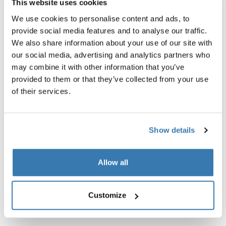
This website uses cookies
We use cookies to personalise content and ads, to
provide social media features and to analyse our traffic.
We also share information about your use of our site with
our social media, advertising and analytics partners who
may combine it with other information that you’ve
provided to them or that they’ve collected from your use
of their services.
Extrémní testování
Show details
Ve testovacím centru Thule Test Center™ ve švédském
Allow all
Hillerstorpu procházejí produkty extrémním testováním.
Naše systémy střešních nosičů jsou navržené tak, aby je
na vůz bylo možné namontovat co nejpevněji
Customize
a přeprava vašeho vybavení byla co nejbezpečnější.
Níže uvádíme jen některé z mnoha prováděných testů.