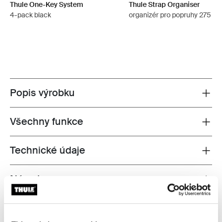
Thule One-Key System
Thule Strap Organiser
4-pack black
organizér pro popruhy 275 c
Popis výrobku
Toggle overview
Všechny funkce
Toggle features
Technické údaje
Toggle techspec
Návod
Toggle guides and instructions
Recenze
Toggle overview