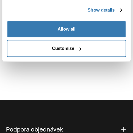
Výrobní informace
Show details
Registrovaná ochranná známka: Thule Sweden AB
Allow all
Název výrobce: Thule Sweden
Adresa výrobce: Borggatan 5, 335 73 Hillerstorp,
Švédsko
Customize
E-mail: support@thule.com
Adresa webu: www.thule.com
Podpora objednávek