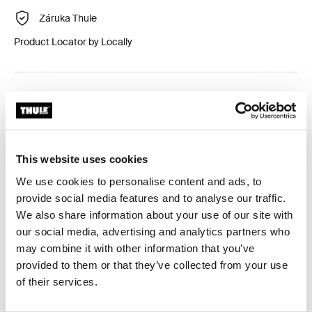
Záruka Thule
Product Locator by Locally
Přizpůsobená sada adaptéru pro montáž systému
střešního nosiče Thule na vybraná vozidla.
This website uses cookies
We use cookies to personalise content and ads, to
provide social media features and to analyse our traffic.
Technické údaje
Toggle techspec
We also share information about your use of our site with
our social media, advertising and analytics partners who
Návod
Toggle guides and instructions
may combine it with other information that you’ve
provided to them or that they’ve collected from your use
Recenze
of their services.
Toggle overview