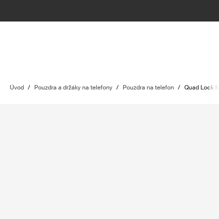
Úvod
/
Pouzdra a držáky na telefony
/
Pouzdra na telefon
/
Quad Lock 