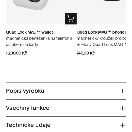
Quad Lock MAG™ wallet
Quad Lock MAG™ phone ring
magnetická peněženka na telefon s
magnetický kroužek pro pouz
držákem na karty
telefony Quad Lock MAG™
1 230,00 Kč
740,00 Kč
Popis výrobku
Toggle overview
Všechny funkce
Toggle features
Technické údaje
Toggle techspec