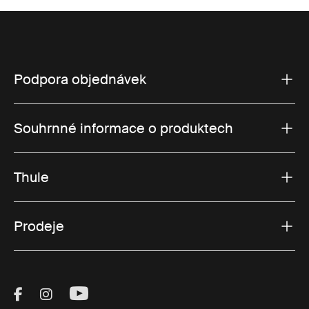
Podpora objednávek
Souhrnné informace o produktech
Thule
Prodeje
Visit Thule on Facebook (external link)
Visit Thule on Instagram (external link)
Visit Thule on Youtube (external lin