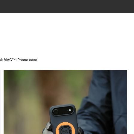
ck MAG™ iPhone case