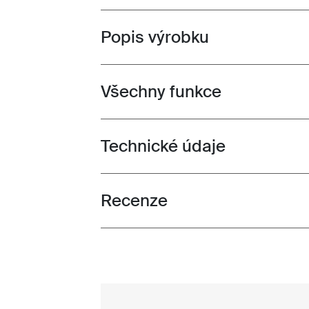
Popis výrobku
Toggle overview
Všechny funkce
Toggle features
Technické údaje
Toggle techspec
Recenze
Toggle overview