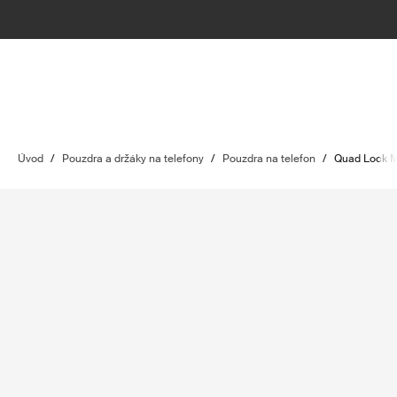
Úvod
/
Pouzdra a držáky na telefony
/
Pouzdra na telefon
/
Quad Lock 