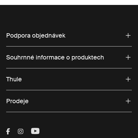
Podpora objednávek
Souhrnné informace o produktech
Thule
Prodeje
Visit Thule on Facebook (external link)
Visit Thule on Instagram (external link)
Visit Thule on Youtube (external lin