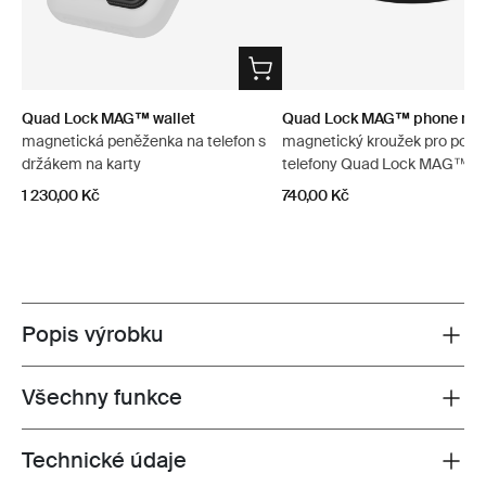
Quad Lock MAG™ wallet
Quad Lock MAG™ phone ring
magnetická peněženka na telefon s
magnetický kroužek pro pouz
držákem na karty
telefony Quad Lock MAG™
1 230,00 Kč
740,00 Kč
Popis výrobku
Toggle overview
Všechny funkce
Toggle features
Technické údaje
Toggle techspec