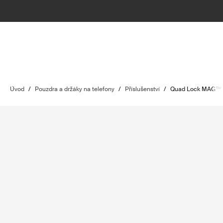
Úvod
/
Pouzdra a držáky na telefony
/
Příslušenství
/
Quad Lock MAG™ u