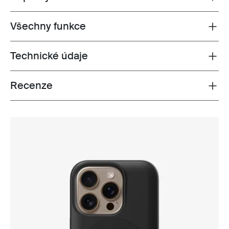
Všechny funkce
Toggle features
Technické údaje
Toggle techspec
Recenze
Toggle overview