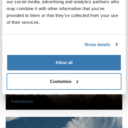
Matthias Giraud
our social media, advertising and analytics partners who
Extrémní lyžař a ski base jumper
may combine it with other information that you’ve
provided to them or that they’ve collected from your use
Podrobnosti
of their services.
Show details
Allow all
Customize
Martin Söderström
Freerider na horském kole
Podrobnosti