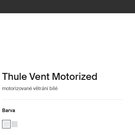
Thule Vent Motorized
motorizované větrání bílé
Barva
Thule Vent Motorized Bílá (selected)
Thule Vent Motorized Průsvitný