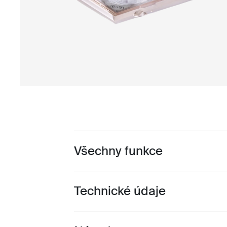
Všechny funkce
Toggle features
Technické údaje
Toggle techspec