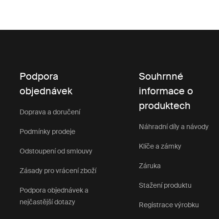
Podpora
Souhrnné
objednávek
informace o
produktech
Doprava a doručení
Náhradní díly a návody
Podmínky prodeje
Klíče a zámky
Odstoupení od smlouvy
Záruka
Zásady pro vrácení zboží
Stažení produktu
Podpora objednávek a
nejčastější dotazy
Registrace výrobku