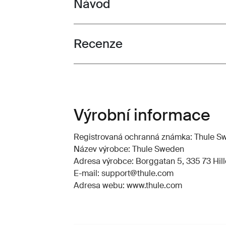
Návod
Toggle guides and instructions
Recenze
Toggle overview
Výrobní informace
Registrovaná ochranná známka: Thule 
Název výrobce: Thule Sweden
Adresa výrobce: Borggatan 5, 335 73 Hill
E-mail: support@thule.com
Adresa webu: www.thule.com