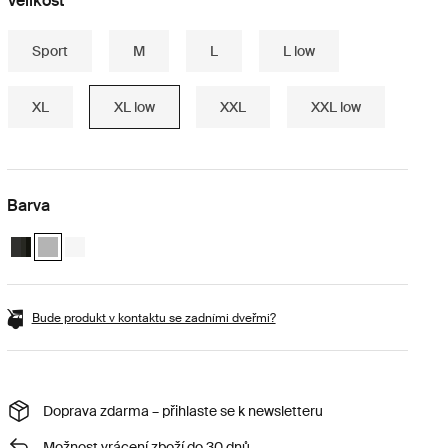
Velikost
Sport
M
L
L low
XL
XL low
XXL
XXL low
Barva
Thule Motion 3 XL Low Black Glossy
Thule Motion 3 XL Low Titan Glossy (selected)
Thule Motion 3 XL Low white Bílá
Bude produkt v kontaktu se zadními dveřmi?
Doprava zdarma – přihlaste se k newsletteru
Možnost vrácení zboží do 30 dnů