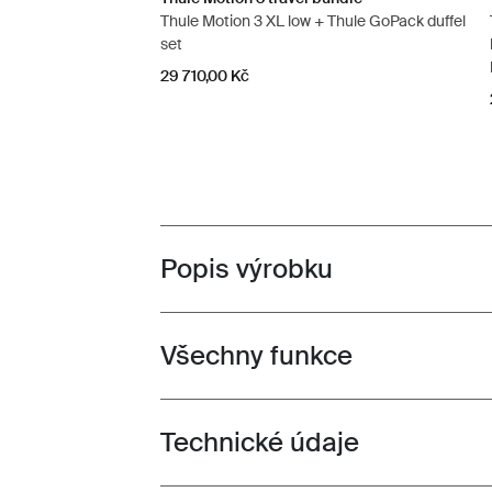
Thule Motion 3 XL low + Thule GoPack duffel
set
29 710,00 Kč
Popis výrobku
Toggle overview
Všechny funkce
Toggle features
Technické údaje
Toggle techspec