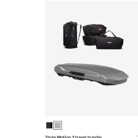
Thule Motion 3 travel bundle Black Glossy
Thule Motion 3 travel bundle Titan Glossy (
Thule Motion 3 travel bundle