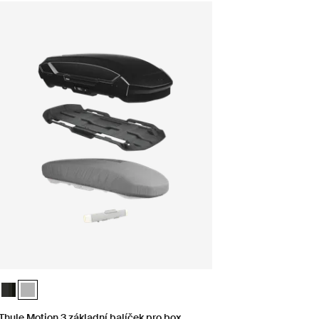
selected)
Thule Motion 3 základní balíček pro box Black Glossy
Thule Motion 3 základní balíček pro box Titan Glossy (selected)
Thule Motion 3 základní balíček pro box