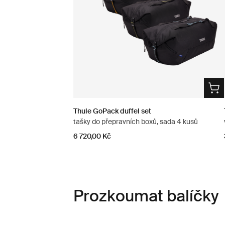
Thule GoPack duffel set
tašky do přepravních boxů, sada 4 kusů
6 720,00 Kč
Prozkoumat balíčky