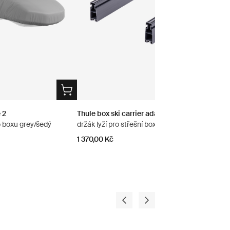
 2
Thule box ski carrier adapter
o boxu grey/šedý
držák lyží pro střešní box 694-8 černá
1 370,00 Kč