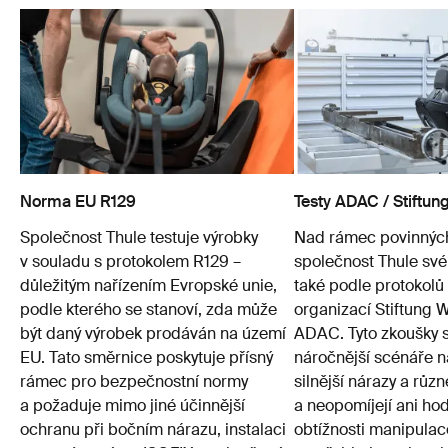
Norma EU R129
Testy ADAC / Stiftun
Společnost Thule testuje výrobky
Nad rámec povinných
v souladu s protokolem R129 –
společnost Thule sv
důležitým nařízením Evropské unie,
také podle protokol
podle kterého se stanoví, zda může
organizací Stiftung W
být daný výrobek prodáván na území
ADAC. Tyto zkoušky s
EU. Tato směrnice poskytuje přísný
náročnější scénáře n
rámec pro bezpečnostní normy
silnější nárazy a různé
a požaduje mimo jiné účinnější
a neopomíjejí ani ho
ochranu při bočním nárazu, instalaci
obtížnosti manipulac