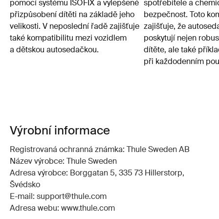
pomocí systému ISOFIX a vylepšené
spotřebitele a chem
přizpůsobení dítěti na základě jeho
bezpečnost. Toto kom
velikosti. V neposlední řadě zajišťuje
zajišťuje, že autosed
také kompatibilitu mezi vozidlem
poskytují nejen robu
a dětskou autosedačkou.
dítěte, ale také přík
při každodenním pou
Výrobní informace
Registrovaná ochranná známka: Thule Sweden AB
Název výrobce: Thule Sweden
Adresa výrobce: Borggatan 5, 335 73 Hillerstorp,
Švédsko
E-mail: support@thule.com
Adresa webu: www.thule.com