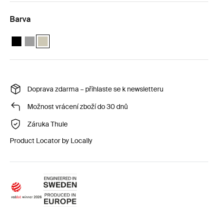
Barva
Balíček opěrka nohou Thule Palm Černá
Balíček opěrka nohou Thule Palm Neutrální šedá
Balíček opěrka nohou Thule Palm Soft Beige (selected)
Doprava zdarma – přihlaste se k newsletteru
Možnost vrácení zboží do 30 dnů
Záruka Thule
Product Locator by Locally