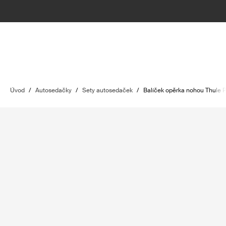
Úvod
/
Autosedačky
/
Sety autosedaček
/
Balíček opěrka nohou Thule 