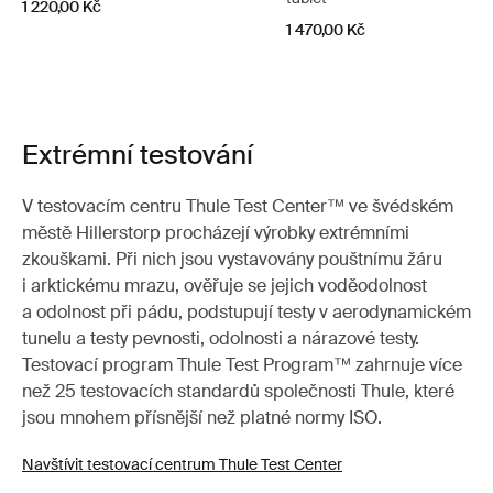
1 220,00 Kč
1 470,00 Kč
Extrémní testování
V testovacím centru Thule Test Center™ ve švédském
městě Hillerstorp procházejí výrobky extrémními
zkouškami. Při nich jsou vystavovány pouštnímu žáru
i arktickému mrazu, ověřuje se jejich voděodolnost
a odolnost při pádu, podstupují testy v aerodynamickém
tunelu a testy pevnosti, odolnosti a nárazové testy.
Testovací program Thule Test Program™ zahrnuje více
než 25 testovacích standardů společnosti Thule, které
jsou mnohem přísnější než platné normy ISO.
Navštívit testovací centrum Thule Test Center