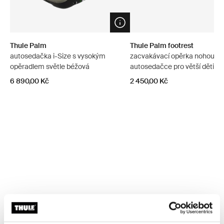
Open info modal
Thule Palm
Thule Palm footrest
autosedačka i-Size s vysokým
zacvakávací opěrka nohou k
opěradlem světle béžová
autosedačce pro větší děti
6 890,00 Kč
2 450,00 Kč