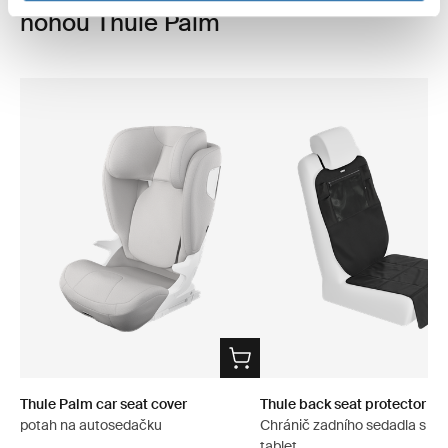
nohou Thule Palm
Thule Palm car seat cover
Thule back seat protector
potah na autosedačku
Chránič zadního sedadla s ka
tablet