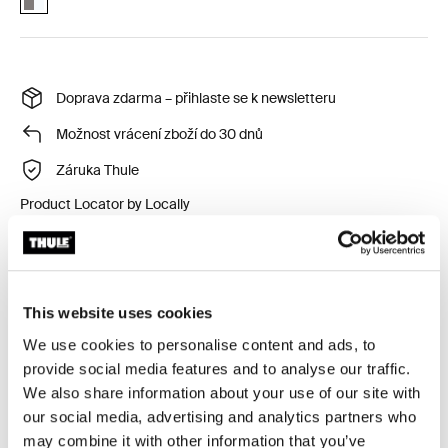
Doprava zdarma – přihlaste se k newsletteru
Možnost vrácení zboží do 30 dnů
Záruka Thule
Product Locator by Locally
Zvýšená viditelnost a spolehlivá ochrana proti dešti pro
vaše cenné vybavení, kompatibilní s prakticky jakýmkoli
This website uses cookies
batohem na notebook.
We use cookies to personalise content and ads, to
provide social media features and to analyse our traffic.
We also share information about your use of our site with
our social media, advertising and analytics partners who
may combine it with other information that you’ve