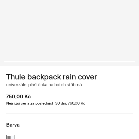
Thule backpack rain cover
univerzální pláštěnka na batoh stříbrná
750,00 Kč
Nejnižší cena za posledních 30 dní: 760,00 Kč
Barva
Thule backpack rain cover Stříbrný (selected)