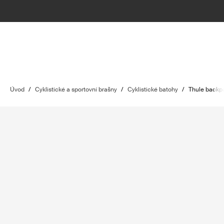
Úvod
/
Cyklistické a sportovní brašny
/
Cyklistické batohy
/
Thule backpa