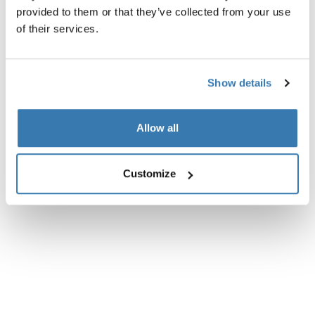
Všechny funkce
Toggle features
provided to them or that they’ve collected from your use
of their services.
Technické údaje
Toggle techspec
Show details
Recenze
Toggle overview
Allow all
Customize