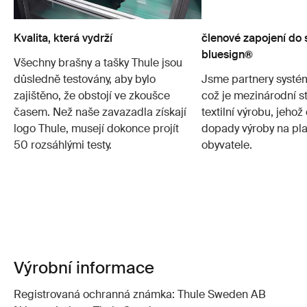
Kvalita, která vydrží
členové zapojení do
bluesign®
Všechny brašny a tašky Thule jsou
důsledně testovány, aby bylo
Jsme partnery systé
zajištěno, že obstojí ve zkoušce
což je mezinárodní s
časem. Než naše zavazadla získají
textilní výrobu, jehož 
logo Thule, musejí dokonce projít
dopady výroby na plan
50 rozsáhlými testy.
obyvatele.
Výrobní informace
Registrovaná ochranná známka: Thule Sweden AB