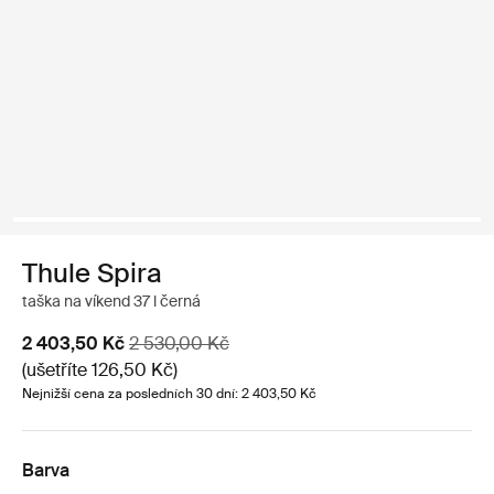
Thule Spira
taška na víkend 37 l černá
Akční cena
Původní cena
2 403,50 Kč
2 530,00 Kč
(ušetříte 126,50 Kč)
Nejnižší cena za posledních 30 dní: 2 403,50 Kč
Barva