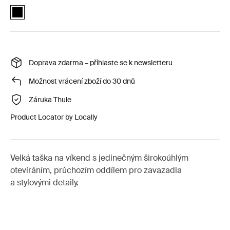
Thule Spira weekender bag 37L Černá (selected)
Doprava zdarma – přihlaste se k newsletteru
Možnost vrácení zboží do 30 dnů
Záruka Thule
Product Locator by Locally
Velká taška na víkend s jedinečným širokoúhlým
otevíráním, průchozím oddílem pro zavazadla
a stylovými detaily.