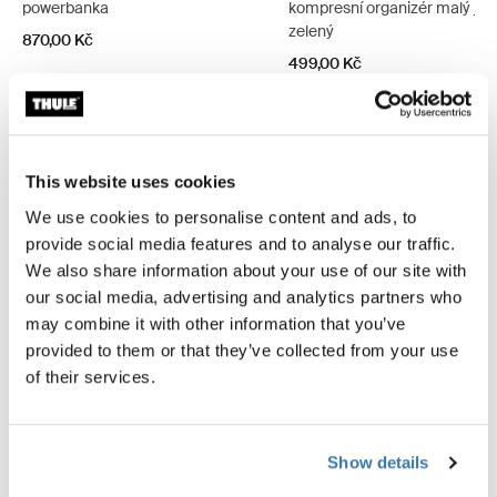
powerbanka
kompresní organizér malý je
zelený
870,00 Kč
499,00 Kč
This website uses cookies
Popis výrobku
Toggle overview
We use cookies to personalise content and ads, to
provide social media features and to analyse our traffic.
Všechny funkce
Toggle features
We also share information about your use of our site with
our social media, advertising and analytics partners who
may combine it with other information that you’ve
Technické údaje
Toggle techspec
provided to them or that they’ve collected from your use
of their services.
Recenze
Toggle overview
Show details