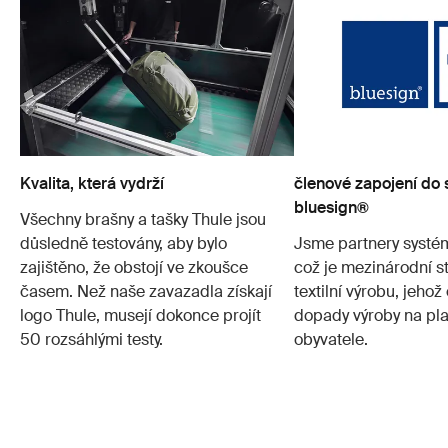
Kvalita, která vydrží
členové zapojení do
bluesign®
Všechny brašny a tašky Thule jsou
důsledně testovány, aby bylo
Jsme partnery systé
zajištěno, že obstojí ve zkoušce
což je mezinárodní s
časem. Než naše zavazadla získají
textilní výrobu, jehož 
logo Thule, musejí dokonce projít
dopady výroby na plan
50 rozsáhlými testy.
obyvatele.