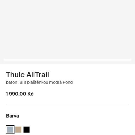
Thule AllTrail
batoh 18l s pláštěnkou modrá Pond
1 990,00 Kč
Barva
Thule AllTrail Daypack 18L Rybníkově modrá (selected)
Thule AllTrail Daypack 18L Světlá khaki
Thule AllTrail Daypack 18L Černá