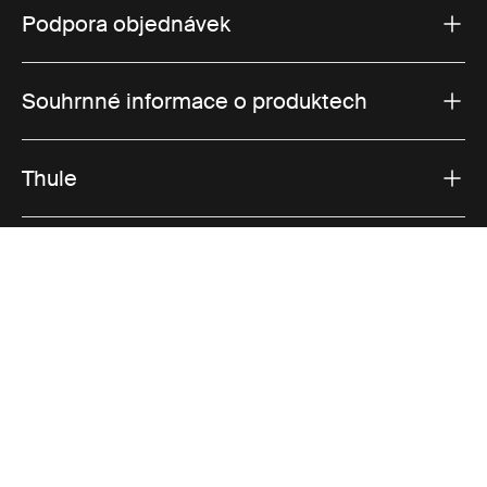
Podpora objednávek
Souhrnné informace o produktech
Thule
Prodeje
Visit Thule on Facebook (external link)
Visit Thule on Instagram (external link)
Visit Thule on Youtube (external lin
Přijímané možnosti platby