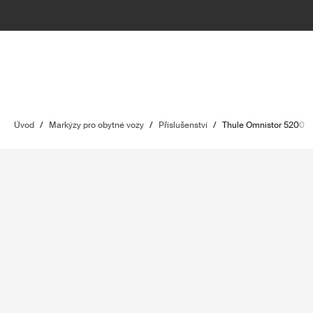
Úvod
/
Markýzy pro obytné vozy
/
Příslušenství
/
Thule Omnistor 5200