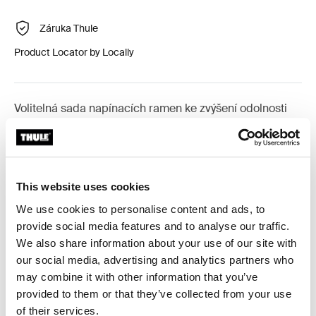
Záruka Thule
Product Locator by Locally
Volitelná sada napínacích ramen ke zvýšení odolnosti
vůči větru.
This website uses cookies
We use cookies to personalise content and ads, to
Všechny funkce
Toggle features
provide social media features and to analyse our traffic.
We also share information about your use of our site with
Technické údaje
Toggle techspec
our social media, advertising and analytics partners who
may combine it with other information that you’ve
provided to them or that they’ve collected from your use
Návod
Toggle guides and instructions
of their services.