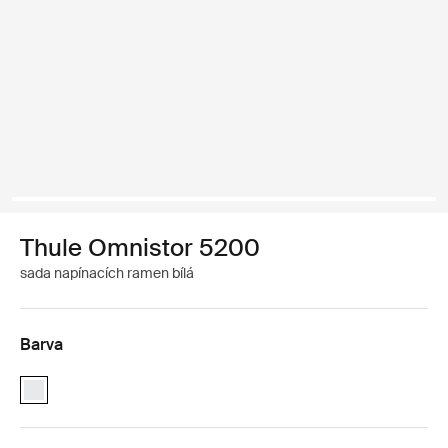
Thule Omnistor 5200
sada napínacích ramen bílá
Barva
Thule Tension Arm Set TO 5200 Bílá (selected)