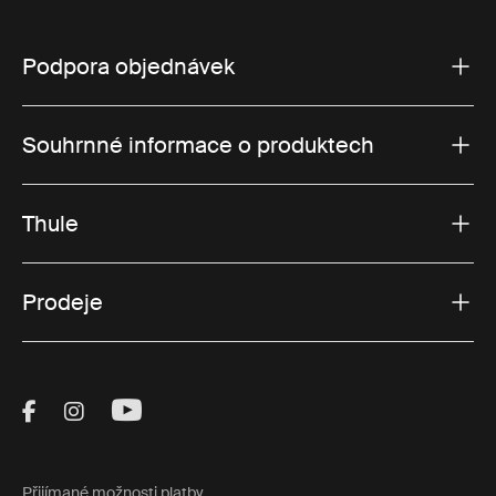
Podpora objednávek
Souhrnné informace o produktech
Thule
Prodeje
Visit Thule on Facebook (external link)
Visit Thule on Instagram (external link)
Visit Thule on Youtube (external lin
Přijímané možnosti platby