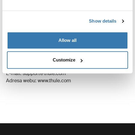
Recenze
Toggle overview
Show details
Výrobní informace
Allow all
Registrovaná ochranná známka: Thule Sweden AB
Název výrobce: Thule Sweden
Adresa výrobce: Borggatan 5, 335 73 Hillerstorp,
Customize
Švédsko
E-mail: support@thule.com
Adresa webu: www.thule.com