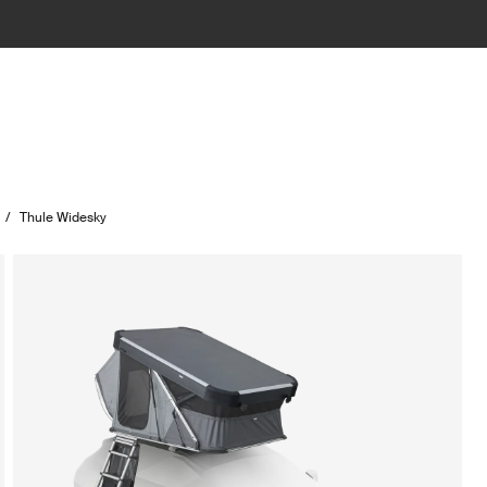
/
Thule Widesky