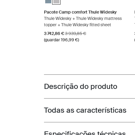
Pacote Camp comfort Thule Widesky
Thule Widesky + Thule Widesky mattress
topper + Thule Widesky fitted sheet
Preço de venda
Preço original
3 742,86 €
3 939,85 €
(guardar 196,99 €)
Descrição do produto
Toggle overview
Todas as características
Toggle features
Especificações técnicas
Toggle techspec