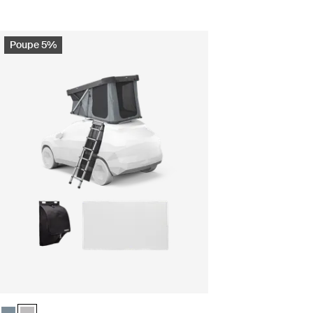
Poupe 5%
scura
Ashland (selected)
Pacote essencial Basecamp Thule Widesky Ardósia escura
Pacote essencial Basecamp Thule Widesky Cinza Ashland (selecte