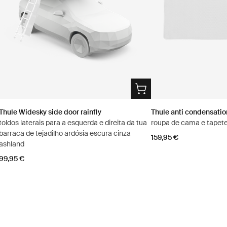
Thule Widesky side door rainfly
Thule anti condensati
toldos laterais para a esquerda e direita da tua
roupa de cama e tapet
barraca de tejadilho ardósia escura cinza
159,95 €
ashland
99,95 €