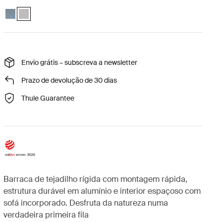
Thule Widesky 2-person rooftop tent dark slate Ardósia escura
Thule Widesky 2-person rooftop tent ashland grey Cinza Ashland 
Envio grátis – subscreva a newsletter
Prazo de devolução de 30 dias
Thule Guarantee
󠀰Barraca de tejadilho rígida com montagem rápida,
estrutura durável em alumínio e interior espaçoso com
sofá incorporado.󠀲󠀢󠀳 󠀰Desfruta da natureza numa
verdadeira primeira fila