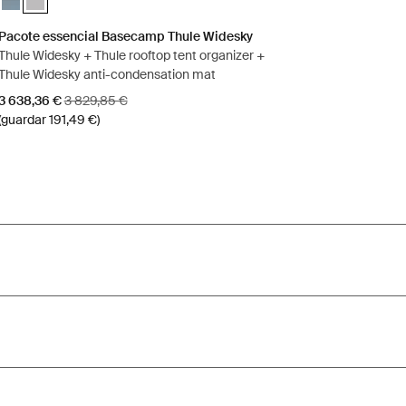
Pacote essencial Basecamp Thule Widesky
Thule Widesky + Thule rooftop tent organizer +
Thule Widesky anti-condensation mat
Preço de venda
Preço original
3 638,36 €
3 829,85 €
(guardar 191,49 €)