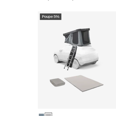
Poupe 5%
Pacote Camp comfort Thule Widesky Ardósia e
Pacote Camp comfort Thule Widesky Cinza 