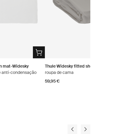
on mat-Widesky
Thule Widesky fitted sheet
e anti-condensação
roupa de cama
59,95 €