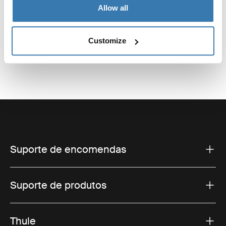
Thule Urban Glide conjunto de
Thule Urban Glide 4-wheel
Allow all
viagem para bebé de 4 rodas
single essentials bundle
Thule Urban Glide 4-wheel + Thule
Thule Urban Glide 4-wheel + Thule
changing backpack + Thule Urban
Urban Glide 3 snack tray + Thule
Glide 3 car seat adapter for Maxi-
stoller cup holder
Customize
1 084,85 €
914,90 €
Cosi®
Suporte de encomendas
Suporte de produtos
Thule