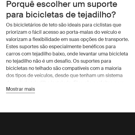
Porquê escolher um suporte
para bicicletas de tejadilho?
Os bicicletários de teto são ideais para ciclistas que
priorizam o fácil acesso ao porta-malas do veículo e
valorizam a flexibilidade em suas opções de transporte.
Estes suportes são especialmente benéficos para
carros com tejadilho baixo, onde levantar uma bicicleta
no tejadilho não é um desafio. Os suportes para
bicicletas no telhado são compatíveis com a maioria
dos tipos de veículos, desde que tenham um sistema
de rack de tejadilho instalado. Eles são perfeitos para
Mostrar mais
aqueles que querem evitar a despesa adicional de
instalação de uma barra de reboque ou recetor de
engate.
Tipos de suportes para