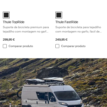
Thule TopRide Suporte de bicicleta premium para tejadilho com montag
Thule FastRide Suporte de bicicleta 
Thule TopRide Preto (selected)
Thule FastRide Preto (selected)
Thule TopRide
Thule FastRide
Suporte de bicicleta premium para
Suporte de bicicleta para tejadilho
tejadilho com montagem no garfo,
com montagem no garfo, fácil de
para bicicletas com eixo passante
usar, para bicicletas com aperto
299,95 €
249,95 €
e aperto rápido
rápido
Comparar produto
Comparar produto