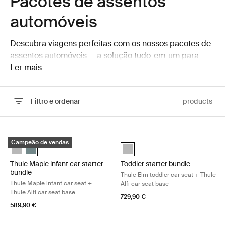
Pacotes de assentos
automóveis
Descubra viagens perfeitas com os nossos pacotes de
assentos automóveis — a solução tudo-em-um para
segurança e comodidade em viagem. A combinação
Ler mais
perfeita com acessórios essenciais para viagens sem
complicações na companhia do seu filho.
Filtro e ordenar
products
Ir para os resultados
Thule Maple infant car starter bundle Thule Maple infant car seat + Thu
Toddler starter bundle Thule Elm to
Campeão de vendas
Thule Maple infant car starter bundle Cinzento claro
Thule Maple infant car starter bundle Azul médio (selected)
Toddler starter bundle Cinzento c
Thule Maple infant car starter
Toddler starter bundle
bundle
Thule Elm toddler car seat + Thule
Thule Maple infant car seat +
Alfi car seat base
Thule Alfi car seat base
729,90 €
589,90 €