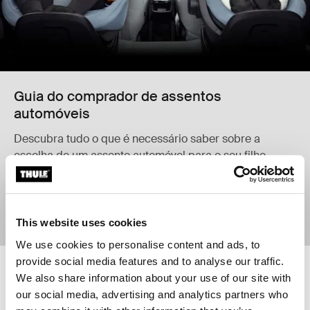
Guia do comprador de assentos
automóveis
Descubra tudo o que é necessário saber sobre a
escolha de um assento automóvel para o seu filho
Saber mais
This website uses cookies
We use cookies to personalise content and ads, to
provide social media features and to analyse our traffic.
We also share information about your use of our site with
Thule Urban Glide 4-wheel travel system bundle Thule Urban Glide 4-whee
Newborn weather-proof bundle Thule 
Thule Urban Glide 4-wheel
Newborn weather-proof bundle Pr
Newborn weather-proof bundl
Newborn weather-proof 
our social media, advertising and analytics partners who
travel system bundle