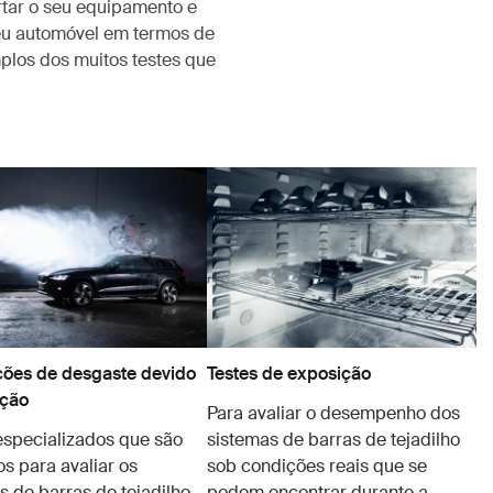
rtar o seu equipamento e
eu automóvel em termos de
plos dos muitos testes que
ões de desgaste devido
Testes de exposição
ação
Para avaliar o desempenho dos
especializados que são
sistemas de barras de tejadilho
os para avaliar os
sob condições reais que se
s de barras de tejadilho
podem encontrar durante a