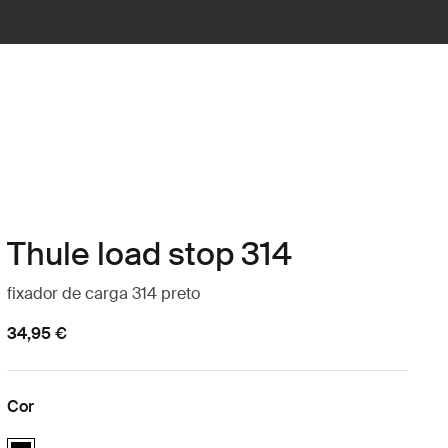
Thule load stop 314
fixador de carga 314 preto
34,95 €
Cor
Thule load stop 314 Preto (selected)