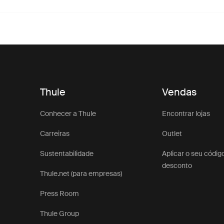
Thule
Vendas
Conhecer a Thule
Encontrar lojas
Carreiras
Outlet
Sustentabilidade
Aplicar o seu códig
desconto
Thule.net (para empresas)
Press Room
Thule Group