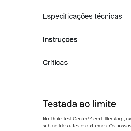
Especificações técnicas
Toggle techspec
Instruções
Toggle guides and instructions
Críticas
Toggle overview
Testada ao limite
No Thule Test Center™ em Hillerstorp, na
submetidos a testes extremos. Os nossos