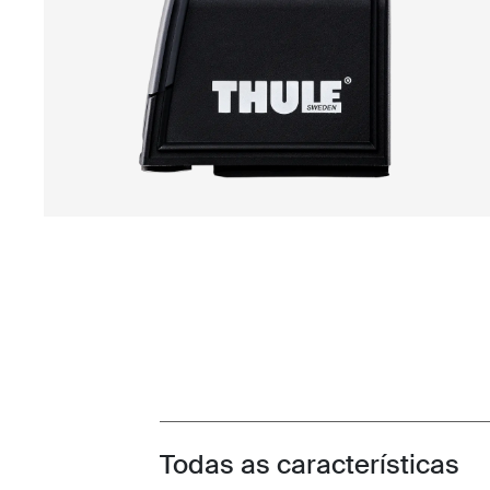
Todas as características
Toggle features