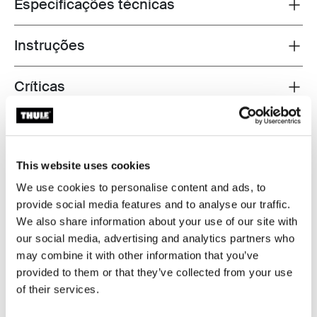
Especificações técnicas
Toggle techspec
Instruções
Toggle guides and instructions
Críticas
Toggle overview
Testada ao limite
This website uses cookies
No Thule Test Center™ em Hillerstorp, na Suécia, os
We use cookies to personalise content and ads, to
produtos são submetidos a testes extremos. Os nossos
provide social media features and to analyse our traffic.
sistemas de barras de tejadilho foram concebidos para
We also share information about your use of our site with
transportar o seu equipamento e para se adequarem o
our social media, advertising and analytics partners who
mais possível ao seu automóvel em termos de
may combine it with other information that you’ve
segurança. Abaixo encontra alguns exemplos dos
provided to them or that they’ve collected from your use
muitos testes que são efectuados.
of their services.
Explorar o Thule Test Center