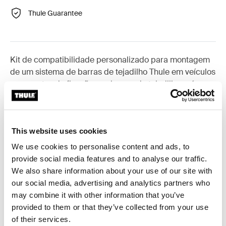
Thule Guarantee
Kit de compatibilidade personalizado para montagem
de um sistema de barras de tejadilho Thule em veículos
sem pontos de fixação nas barras de tejadilho pré-
existentes ou com barras de tejadilho de origem.
This website uses cookies
We use cookies to personalise content and ads, to
Todas as características
Toggle features
provide social media features and to analyse our traffic.
We also share information about your use of our site with
our social media, advertising and analytics partners who
Especificações técnicas
Toggle techspec
may combine it with other information that you’ve
provided to them or that they’ve collected from your use
Instruções
Toggle guides and instructions
of their services.