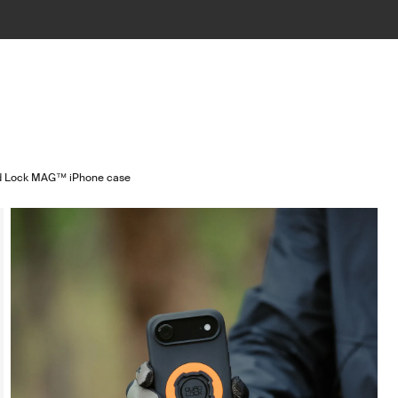
 Lock MAG™ iPhone case