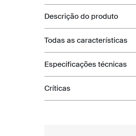
Descrição do produto
Toggle overview
Todas as características
Toggle features
Especificações técnicas
Toggle techspec
Críticas
Toggle overview