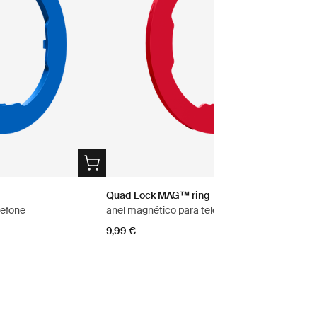
Quad Lock MAG™ ring
lefone
anel magnético para telefone
9,99 €