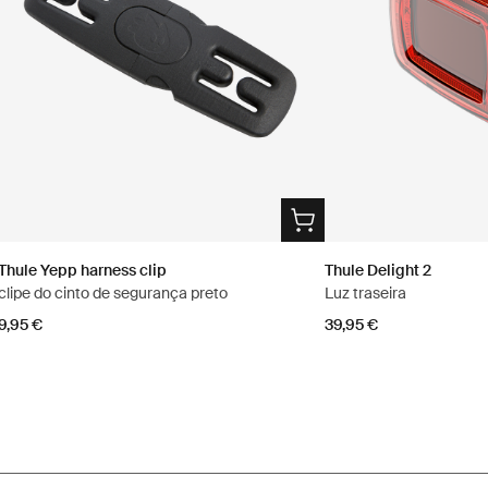
Thule Yepp harness clip
Thule Delight 2
clipe do cinto de segurança preto
Luz traseira
9,95 €
39,95 €