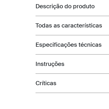
Descrição do produto
Toggle overview
Todas as características
Toggle features
Especificações técnicas
Toggle techspec
Instruções
Toggle guides and instructions
Críticas
Toggle overview