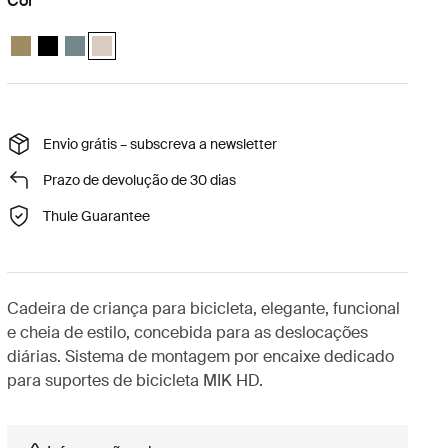
Cor
Thule Yepp 2 MIK HD Verde nutria
Thule Yepp 2 MIK HD Preto meia-noite
Thule Yepp 2 MIK HD Azul médio
Thule Yepp 2 MIK HD Areia macia (selected)
Envio grátis – subscreva a newsletter
Prazo de devolução de 30 dias
Thule Guarantee
Cadeira de criança para bicicleta, elegante, funcional
e cheia de estilo, concebida para as deslocações
diárias. Sistema de montagem por encaixe dedicado
para suportes de bicicleta MIK HD.