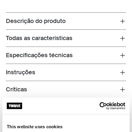
Descrição do produto
Toggle overview
Todas as características
Toggle features
Especificações técnicas
Toggle techspec
Instruções
Toggle guides and instructions
Críticas
Toggle overview
Testada ao limite
No Thule Test Center™ em Hillerstorp, Suécia, os
This website uses cookies