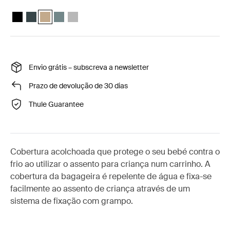
Thule Maple infant car seat boot cover Preto
Thule Maple infant car seat boot cover Azul mais escuro
Thule Maple infant car seat boot cover Cáqui claro (selecte
Thule Maple infant car seat boot cover Azul médio
Thule Maple infant car seat boot cover Cinzento c
Envio grátis – subscreva a newsletter
Prazo de devolução de 30 dias
Thule Guarantee
Cobertura acolchoada que protege o seu bebé contra o
frio ao utilizar o assento para criança num carrinho. A
cobertura da bagageira é repelente de água e fixa-se
facilmente ao assento de criança através de um
sistema de fixação com grampo.