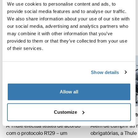
produtos são submetidos a testes extremos. Tal implica
We use cookies to personalise content and ads, to
exposição a calor do deserto, frio árctico, resistência à
provide social media features and to analyse our traffic.
água, ensaios de queda, túneis de vento e testes de
We also share information about your use of our site with
resistência, de choque e de colisão. O Thule Test
our social media, advertising and analytics partners who
Program™ inclui mais de 25 normas de teste da Thule
may combine it with other information that you’ve
que excedem em muito a actual norma ISO.
provided to them or that they’ve collected from your use
of their services.
Show details
Allow all
Customize
A norma R129 da UE
Os testes ADAC/Stif
A Thule efectua testes de acordo
Além de cumprir as
com o protocolo R129 – um
obrigatórias, a Thule