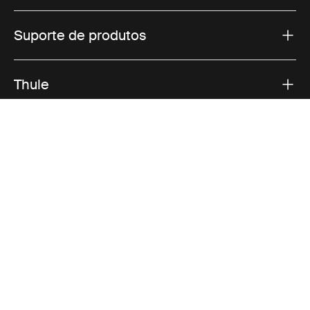
Suporte de produtos
Thule
Vendas
Visit Thule on Facebook (external link)
Visit Thule on Instagram (external link)
Visit Thule on Youtube (external lin
Opções de pagamento aceites