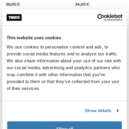
39,95 €
34,95 €
This website uses cookies
Descrição do produto
Toggle overview
We use cookies to personalise content and ads, to
provide social media features and to analyse our traffic.
Todas as características
Toggle features
We also share information about your use of our site with
our social media, advertising and analytics partners who
Especificações técnicas
Toggle techspec
may combine it with other information that you’ve
provided to them or that they’ve collected from your use
of their services.
Críticas
Toggle overview
Show details
Allow all