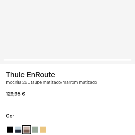
Thule EnRoute
mochila 26L taupe matizado/marrom matizado
129,95 €
Cor
Thule EnRoute backpack 26L Preto
Thule EnRoute backpack 26L Azul suave/azul mais escuro
Thule EnRoute backpack 26L Taupe Tinta/castanho nuance
Thule EnRoute backpack 26L Verde silencioso
Thule EnRoute backpack 26L Amarelo Pálido