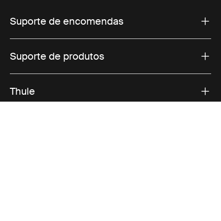
Suporte de encomendas
Suporte de produtos
Thule
Vendas
Visit Thule on Facebook (external link)
Visit Thule on Instagram (external link)
Visit Thule on Youtube (external lin
Opções de pagamento aceites