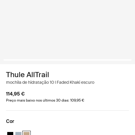
Thule AllTrail
mochila de hidratação 10 l Faded Khaki escuro
114,95 €
Preço mais baixo nos últimos 30 dias: 109,95 €
Cor
Thule AllTrail Hydration Pack 10L Preto
Thule AllTrail Hydration Pack 10L Azul do lago
Thule AllTrail Hydration Pack 10L Cáqui claro (selected)