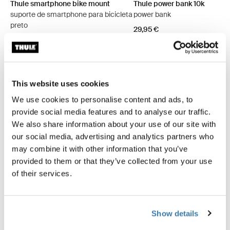
Thule smartphone bike mount
Thule power bank 10k
suporte de smartphone para bicicleta
power bank
preto
29,95 €
39,95 €
This website uses cookies
We use cookies to personalise content and ads, to
Descrição do produto
Toggle overview
provide social media features and to analyse our traffic.
We also share information about your use of our site with
Todas as características
Toggle features
our social media, advertising and analytics partners who
may combine it with other information that you’ve
provided to them or that they’ve collected from your use
Especificações técnicas
Toggle techspec
of their services.
Críticas
Toggle overview
Show details