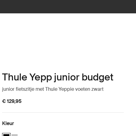
Thule Yepp junior budget
junior fietszitje met Thule Yeppie voeten zwart
€ 129,95
Kleur
Thule Yepp junior budget Zwart (selected)
Thule Yepp junior budget Zilver