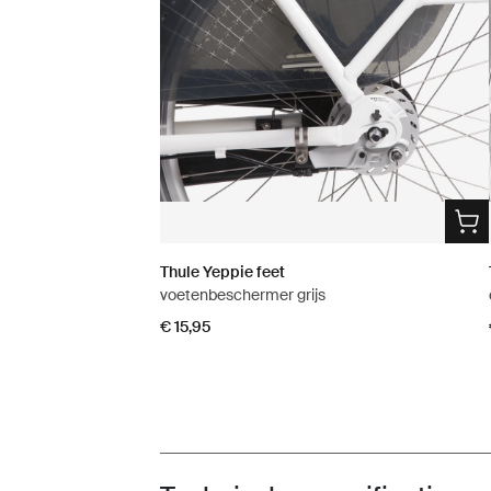
Thule Yeppie feet
voetenbeschermer grijs
€ 15,95
Toggle techspec