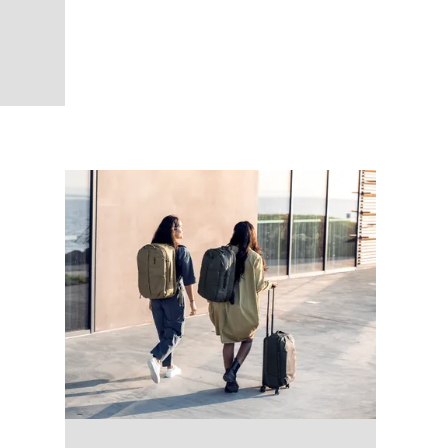
ep khaki Deep khaki
js
khaki (selected)