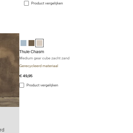
Product vergelijken
Thule Chasm Medium gear cube zacht zand Soft sand
Thule Chasm medium gear cube Vijver grijs
Thule Chasm medium gear cube Diep khaki
Thule Chasm medium gear cube Zacht zand (select
Thule Chasm
Medium gear cube zacht zand
Gerecycleerd materiaal
€ 49,95
Product vergelijken
rd