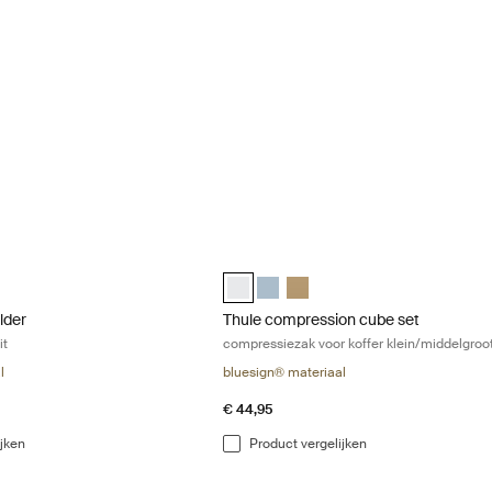
lder Kledingvouwmap wit White
Thule compression cube set compressie
lder Wit (selected)
Thule compression cube set Wit (selec
Thule compression cube set Vijver 
Thule compression cube set 
lder
Thule compression cube set
it
compressiezak voor koffer klein/middelgroot
l
bluesign® materiaal
€ 44,95
ijken
Product vergelijken