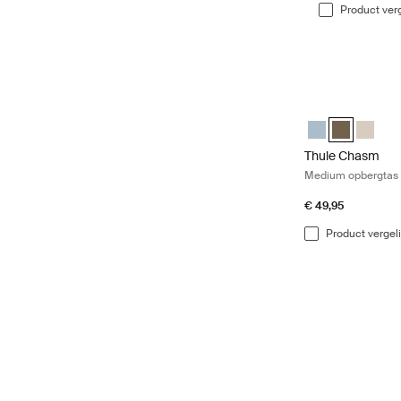
Product verg
Thule Chasm Med
Thule Chasm med
Thule Chasm
Thule C
Thule Chasm
Medium opbergtas 1
€ 49,95
Product vergel