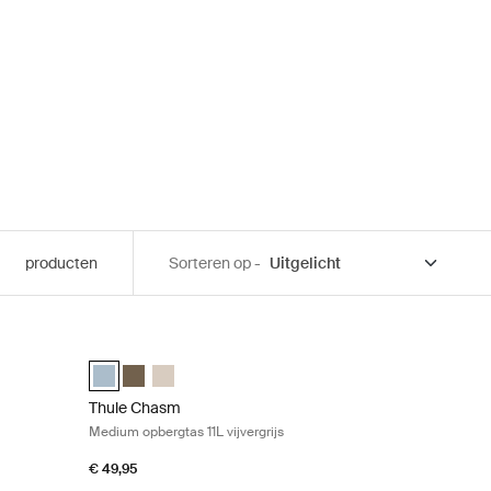
producten
Sorteren op -
vergrijs Pond gray
Thule Chasm Medium opbergtas 11L vijvergrijs Pond gray
khaki
ver grijs (selected)
Thule Chasm medium gear cube Vijver grijs (selected)
Thule Chasm medium gear cube Diep khaki
Thule Chasm medium gear cube Zacht zand
Thule Chasm
Medium opbergtas 11L vijvergrijs
€ 49,95