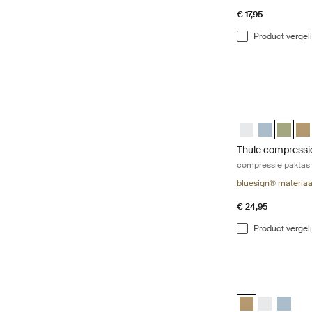
€ 17,95
Product vergel
Thule compressi
Thule compress
Thule compr
Thule c
Thu
Thule compressi
compressie paktas
bluesign® materiaa
€ 24,95
Product vergel
Thule clean/dirt
Thule clean/dirt
Thule clean/
Thule cl