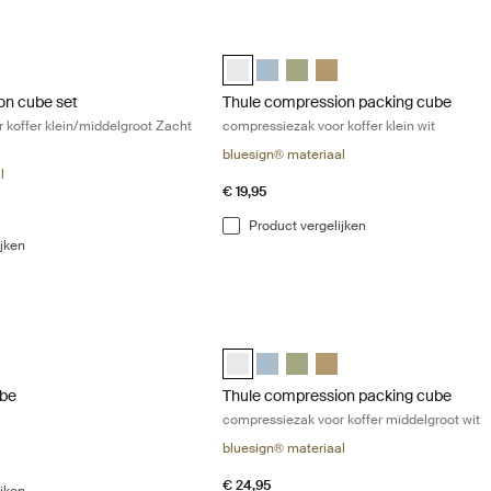
n cube set compressiezak voor koffer klein/middelgroot Zacht Beige G
Thule compression packing cube compre
on cube set Wit
ssion cube set Vijver grijs
ompression cube set Zacht beige (selected)
Thule compression packing cube small
Thule compression packing cube sm
Thule compression packing c
Thule compression packi
on cube set
Thule compression packing cube
 koffer klein/middelgroot Zacht
compressiezak voor koffer klein wit
bluesign® materiaal
l
€ 19,95
Product vergelijken
ijken
e inpakblok klein wit White
Thule compression packing cube compr
be small Wit (selected)
g cube small Vijver grijs
acking cube small Zacht beige
Thule compression packing cube medi
Thule compression packing cube m
Thule compression packing 
Thule compression packi
ube
Thule compression packing cube
compressiezak voor koffer middelgroot wit
bluesign® materiaal
€ 24,95
ijken