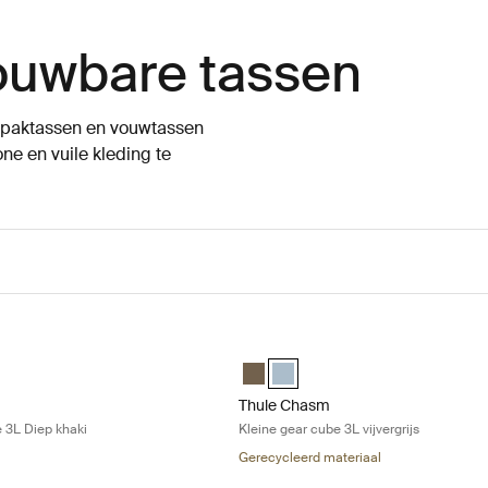
ouwbare tassen
e paktassen en vouwtassen
ne en vuile kleding te
leine gear cube 3L Diep khaki Deep khaki
Thule Chasm Kleine gear cube 3L vij
mall gear cube Diep khaki (selected)
sm small gear cube Vijver grijs
Thule Chasm small gear cube Diep 
Thule Chasm small gear cube Vij
Thule Chasm
e 3L Diep khaki
Kleine gear cube 3L vijvergrijs
Gerecycleerd materiaal