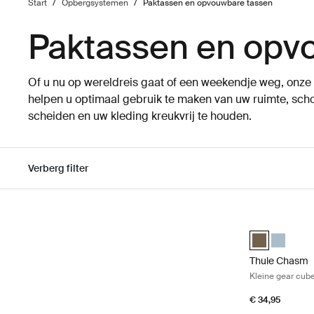
Start
/
Opbergsystemen
/
Paktassen en opvouwbare tassen
Paktassen en opv
Of u nu op wereldreis gaat of een weekendje weg, onz
helpen u optimaal gebruik te maken van uw ruimte, scho
scheiden en uw kleding kreukvrij te houden.
Verberg filter
Ga naar resultaten
Thule Chasm K
Thule Chasm s
Thule Cha
Thule Chasm
Kleine gear cub
€ 34,95