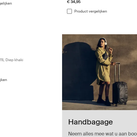
€ 34,95
elijken
Product vergelijken
ium opbergtas 11L Diep khaki Deep khaki
ium gear cube Vijver grijs
 medium gear cube Diep khaki (selected)
hasm medium gear cube Zacht zand
1L Diep khaki
ijken
Handbagage
Neem alles mee wat u aan boo