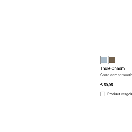
Thule Chasm Grot
Thule Chasm larg
Thule Chasm
Thule Chasm
Grote comprimeerba
€ 59,95
Product vergel