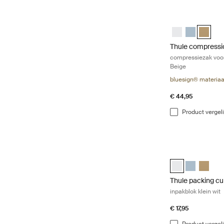
Thule compressio
Thule compressi
Thule compre
Thule c
Thule compressi
compressiezak voor
Beige
bluesign® materiaa
€ 44,95
Product vergel
Thule packing cub
Thule packing cu
Thule packin
Thule p
Thule packing c
inpakblok klein wit
€ 17,95
Product vergel