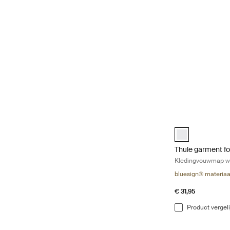
Thule garment fo
Thule garment fo
Thule garment fo
Kledingvouwmap w
bluesign® materiaa
€ 31,95
Product vergel