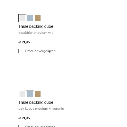
entle beige
ssiezak voor koffer klein wit White
Thule packing cube inpakblok medium wit White
 Wit (selected)
all Vijver grijs
ube small Zacht groen
ng cube Zacht beige
Thule packing cube medium Wit (selected)
Thule packing cube medium Vijver grijs
Thule packing cube medium Zacht beige
Thule packing cube
inpakblok medium wit
€ 21,95
Product vergelijken
essiezak voor koffer middelgroot wit White
Thule packing cube pak kubus medium vijvergrijs Pond gray
um Wit (selected)
edium Vijver grijs
cube medium Zacht groen
ng cube Zacht beige
Thule packing cube medium Wit
Thule packing cube medium Vijver grijs (selected)
Thule packing cube medium Zacht beige
Thule packing cube
pak kubus medium vijvergrijs
€ 21,95
Product vergelijken