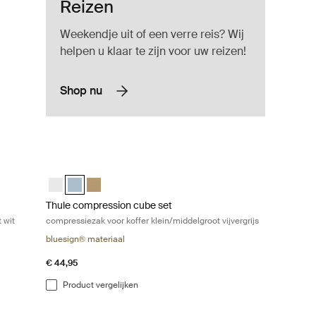
Reizen
Weekendje uit of een verre reis? Wij
helpen u klaar te zijn voor uw reizen!
Shop nu
zak voor koffer klein/middelgroot wit White
Thule compression cube set compressiezak voor koffer klein/
ted)
grijs
Zacht beige
Thule compression cube set Wit
Thule compression cube set Vijver grijs (selected)
Thule compression cube set Zacht beige
Thule compression cube set
 wit
compressiezak voor koffer klein/middelgroot vijvergrijs
bluesign® materiaal
€ 44,95
Product vergelijken