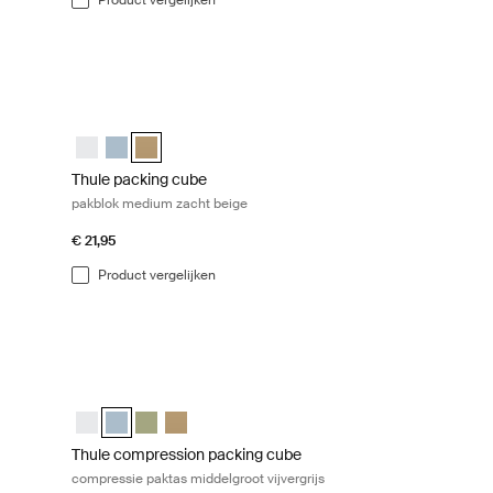
ssiepakzak kleine vijvergrijs Pond gray
Thule packing cube pakblok medium zacht beige Gentle bei
l Wit
ll Vijver grijs (selected)
ube small Zacht groen
ng cube Zacht beige
Thule packing cube medium Wit
Thule packing cube medium Vijver grijs
Thule packing cube medium Zacht beige (selected)
Thule packing cube
pakblok medium zacht beige
€ 21,95
Product vergelijken
essiepakzak klein zachtgroen Soft green
Thule compression packing cube compressie paktas middelgro
l Wit
all Vijver grijs
be small Zacht groen (selected)
ng cube Zacht beige
Thule compression packing cube medium Wit
Thule compression packing cube medium Vijver grijs (se
Thule compression packing cube medium Zacht gr
Thule compression packing cube Zacht beige
Thule compression packing cube
compressie paktas middelgroot vijvergrijs