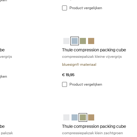
Product vergelijken
e inpakblokje klein vijvergrijs Pond gray
Thule compression packing cube compre
ube small Wit
g cube small Vijver grijs (selected)
acking cube small Zacht beige
Thule compression packing cube smal
Thule compression packing cube sma
Thule compression packing c
Thule compression packi
ube
Thule compression packing cube
vergrijs
compressiepakzak kleine vijvergrijs
bluesign® materiaal
€ 19,95
ijken
Product vergelijken
be kleine beige zachte pakzak Gentle beige
Thule compression packing cube compr
ube small Wit
g cube small Vijver grijs
acking cube small Zacht beige (selected)
Thule compression packing cube smal
Thule compression packing cube sm
Thule compression packing cu
Thule compression packi
ube
Thule compression packing cube
e pakzak
compressiepakzak klein zachtgroen