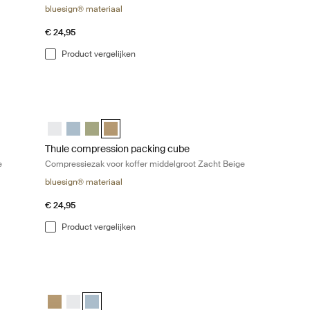
bluesign® materiaal
€ 24,95
Product vergelijken
n
ssiezak voor koffer klein Zacht Beige Gentle beige
Thule compression packing cube Compressiezak voor koffer 
l Wit
all Vijver grijs
ube small Zacht groen
g cube Zacht beige (selected)
Thule compression packing cube medium Wit
Thule compression packing cube medium Vijver grijs
Thule compression packing cube medium Zacht gr
Thule compression packing cube Zacht beige (
Thule compression packing cube
e
Compressiezak voor koffer middelgroot Zacht Beige
bluesign® materiaal
€ 24,95
Product vergelijken
ikte kleding Zacht Beige Gentle beige
 met aparte compartimenten voor schone en gebruikte kleding middelgr
Thule clean/dirty packing cube Paktas met schone/vuile com
beige
 (selected)
Vijver grijs
Thule clean/dirty packing cube Zacht beige
Thule clean/dirty packing cube Wit
Thule clean/dirty packing cube Vijver grijs (selected)