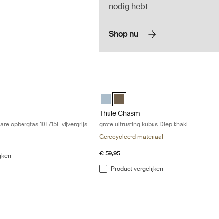
nodig hebt
Shop nu
e comprimeerbare opbergtas 10L/15L vijvergrijs Pond gray
Thule Chasm grote uitrusting kubus Di
e gear cube Vijver grijs (selected)
 large gear cube Diep khaki
Thule Chasm large gear cube Vijver gri
Thule Chasm large gear cube Diep 
Thule Chasm
re opbergtas 10L/15L vijvergrijs
grote uitrusting kubus Diep khaki
Gerecycleerd materiaal
€ 59,95
ijken
Product vergelijken