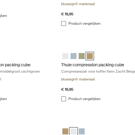
bluesign® materiaal
€ 19,95
ijken
Product vergelijken
on packing cube compressie paktas middelgroot zachtgroen Soft gree
Thule compression packing cube Compre
ion packing cube medium Wit
ession packing cube medium Vijver grijs
ompression packing cube medium Zacht groen (selected)
le compression packing cube Zacht beige
Thule compression packing cube smal
Thule compression packing cube sm
Thule compression packing c
Thule compression packin
on packing cube
Thule compression packing cube
 middelgroot zachtgroen
Compressiezak voor koffer klein Zacht Beig
l
bluesign® materiaal
€ 19,95
ijken
Product vergelijken
y packing cube Paktas met aparte compartimenten voor schone en gebru
Thule clean/dirty packing cube Paktas
y packing cube Zacht beige (selected)
dirty packing cube Wit
ean/dirty packing cube Vijver grijs
Thule clean/dirty packing cube Zacht 
Thule clean/dirty packing cube Wit
Thule clean/dirty packing cube 