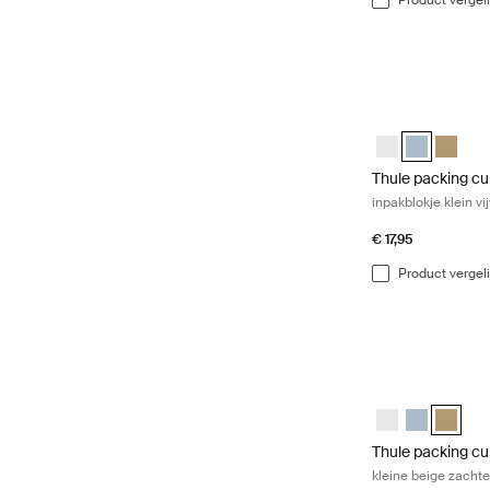
Thule packing cub
Thule packing c
Thule packin
Thule p
Thule packing c
inpakblokje klein vij
€ 17,95
Product vergel
Thule packing cu
Thule packing c
Thule packin
Thule p
Thule packing c
kleine beige zacht