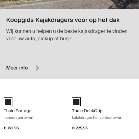
Koopgids Kajakdragers voor op het dak
Wij kunnen u helpen u de beste kajakdrager te vinden
voor uw auto, pickup of busje
Meer info
Thule Portage kanodrager zwart Black
Thule DockGrip kajakdrager horizont
Thule Portage Zwart (selected)
Thule DockGrip Zwart (selected)
Thule Portage
Thule DockGrip
kanodrager zwart
kajakdrager horizontaal zwart
€ 162,95
€ 229,95