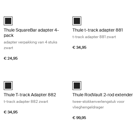
Thule SquareBar adapter 4-pack adapter verpakking van 4 stuks zwart
Thule t-track adapter 881 t-track a
Black (selected)
Black (selected)
Thule SquareBar adapter 4-
Thule t-track adapter 881
pack
t-track adapter 881 zwart
adapter verpakking van 4 stuks
€ 34,95
zwart
€ 24,95
Thule T-track Adapter 882 t-track adapter 882 zwart Black
Thule RodVault 2-rod extender twee
Black (selected)
Thule RodVault 2-rod extender Zw
Thule T-track Adapter 882
Thule RodVault 2-rod extender
t-track adapter 882 zwart
twee-stokkenverlengstuk voor
vlieghengeldrager
€ 34,95
€ 99,95
Thule WaterSlide beschermmat zwart Black