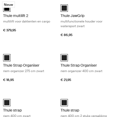
Thule multilift 2 multilift voor daktenten en cargo Black
Thule JawGrip multifunctionele houd
Nieuw
black (selected)
Black (selected)
Thule multilift 2
Thule JawGrip
multilift voor daktenten en cargo
multifunctionele houder voor
watersport zwart
€ 379,95
€ 86,95
Thule Strap Organiser riem organizer 275 cm zwart Black
Thule Strap Organiser riem organiz
Black (selected)
Black (selected)
Thule Strap Organiser
Thule Strap Organiser
riem organizer 275 cm zwart
riem organizer 400 cm zwart
€ 18,95
€ 21,95
Thule strap riem 400 cm zwart Black
Thule strap riem 400 cm 2 stuks ver
Black (selected)
Black (selected)
Thule strap
Thule strap
riem 400 cm zwart
riem 400 cm 2 stuks verpakking