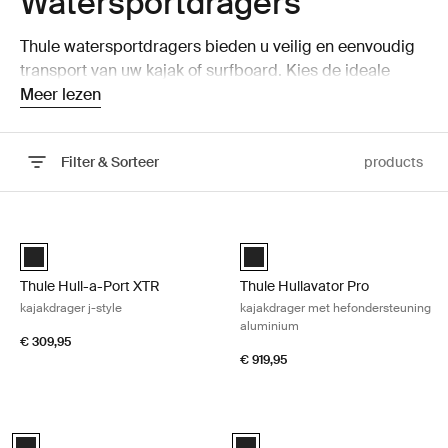
Watersportdragers
Thule watersportdragers bieden u veilig en eenvoudig
transport van uw kajak of surfboard. Kies de ideale
watersportdrager voor uw passie.
Meer lezen
Filter & Sorteer
products
Ga naar resultaten
Thule Hull-a-Port XTR kajakdrager j-style Black
Thule Hullavator Pro kajakdrager 
Thule Hull-a-Port XTR Zwart (selected)
Thule Hullavator Pro Zwart (sele
Thule Hull-a-Port XTR
Thule Hullavator Pro
kajakdrager j-style
kajakdrager met hefondersteuning
aluminium
€ 309,95
€ 919,95
Thule Hull-a-Port Aero j-vormige kajakdrager opvouwbaar zwart Black
Thule DockGlide kajakdrager horizon
Thule Hull-a-Port Aero Zwart (selected)
Thule DockGlide Zwart (selected)