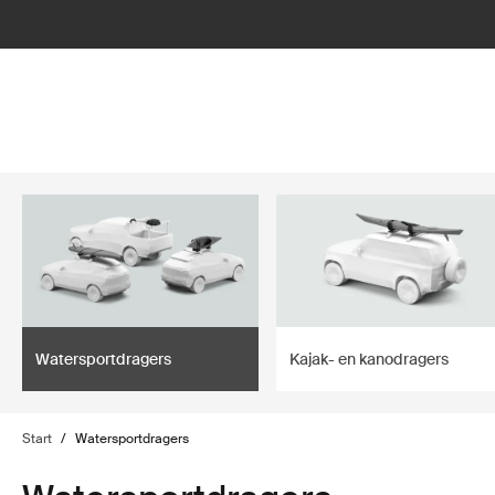
lter
filter
Watersportdragers
Kajak- en kanodragers
Start
/
Watersportdragers