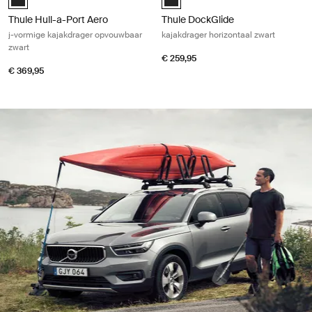
Thule Hull-a-Port Aero
Thule DockGlide
j-vormige kajakdrager opvouwbaar
kajakdrager horizontaal zwart
zwart
€ 259,95
€ 369,95