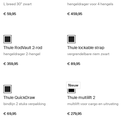
L breed 30" zwart
hengeldrager voor 4 hengels
€ 59,95
€ 459,95
Thule RodVault 2-rod hengeldrager 2-hengel Black
Thule lockable strap vergrendelbare
Black (selected)
Black (selected)
Thule RodVault 2-rod
Thule lockable strap
hengeldrager 2-hengel
vergrendelbare riem zwart
€ 359,95
€ 89,95
Thule QuickDraw bindlijn 2 stuks verpakking Black
Thule multilift 2 multilift voor cargo 
Nieuw
Black (selected)
black (selected)
Thule QuickDraw
Thule multilift 2
bindlijn 2 stuks verpakking
multilift voor cargo en uitrusting
€ 69,95
€ 279,95