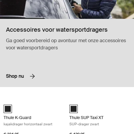
Accessoires voor watersportdragers
Ga goed voorbereid op avontuur met onze accessoires
voor watersportdragers
Shop nu
Thule K-Guard kajakdrager horizontaal zwart Black
Thule SUP Taxi XT SUP-drager zwart
Thule K-Guard Zwart (selected)
Black (selected)
Thule K-Guard
Thule SUP Taxi XT
kajakdrager horizontaal zwart
SUP-drager zwart