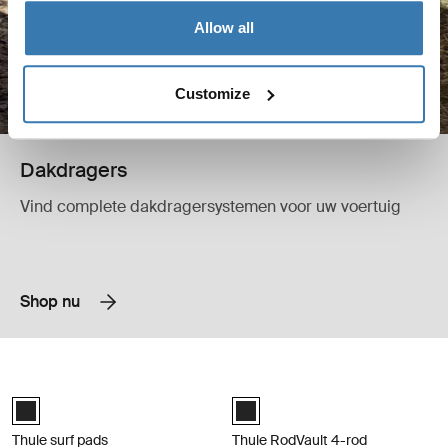
Allow all
Customize
Dakdragers
Vind complete dakdragersystemen voor uw voertuig
Shop nu
Thule surf pads L breed 30" zwart Black
Thule RodVault 4-rod hengeldrager 
Black (selected)
Black (selected)
Thule surf pads
Thule RodVault 4-rod