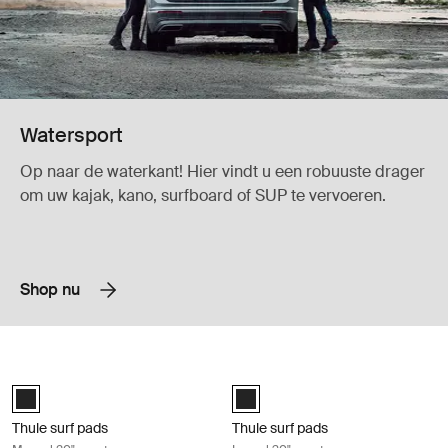
Watersport
Op naar de waterkant! Hier vindt u een robuuste drager
om uw kajak, kano, surfboard of SUP te vervoeren.
Shop nu
Thule surf pads M smal 20" zwart Black
Thule surf pads L smal 30" zwart Bla
Black (selected)
Black (selected)
Thule surf pads
Thule surf pads