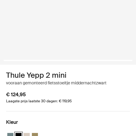
Thule Yepp 2 mini
vooraan gemonteerd fietsstoeltje middernachtzwart
€ 124,95
Laagste prijs laatste 30 dagen: € 119,95
Kleur
Thule Yepp 2 mini Middenblauw
Thule Yepp 2 mini Middernachtzwart (selected)
Thule Yepp 2 mini Zacht zand
Thule Yepp 2 mini Nutria groen