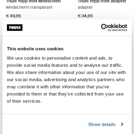
Thule Yepp mini windscreen
Thule Yepp front adapter
windscherm transparant
adapter
€ 49,95
€ 34,95
This website uses cookies
We use cookies to personalise content and ads, to
Productomschrijving
Toggle overview
provide social media features and to analyse our traffic.
We also share information about your use of our site with
Alle eigenschappen
Toggle features
our social media, advertising and analytics partners who
may combine it with other information that you’ve
Technische specificaties
provided to them or that they’ve collected from your use
Toggle techspec
of their services.
Instructies
Toggle guides and instructions
Show details
Beoordelingen
Toggle overview