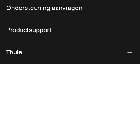
Ondersteuning aanvragen
Productsupport
Thule
Verkoop
Visit Thule on Facebook (external link)
Visit Thule on Instagram (external link)
Visit Thule on Youtube (external lin
Geaccepteerde betaalopties