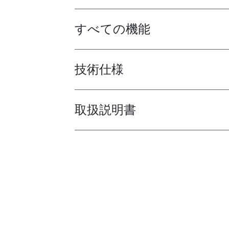
すべての機能
Toggle features
技術仕様
Toggle techspec
取扱説明書
Toggle guides and instructions