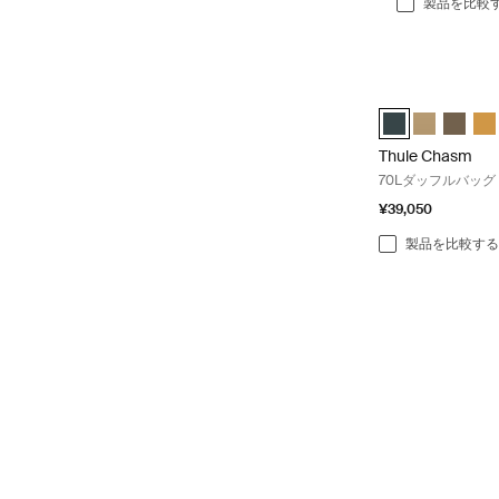
製品を比較
Thule Chasm 7
Thule Chasm 7
Thule Ch
Thule 
Th
Thule Chasm
70Lダッフルバッグ
¥39,050
製品を比較す