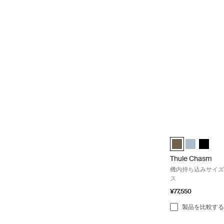
Thule Chas
Thule Chasm wh
Thule Chas
Thule C
Thule Chasm
機内持ち込みサイ
ス
¥77,550
製品を比較す