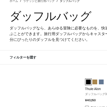
ホーム
/
ラゲッジと旅行用バッグ
/
ダッフルバッグ
ダッフルバッグ
ダッフルバッグなら、あらゆる冒険に必要なものを、快
ぶことができます。旅行用ダッフルバッグからキャスタ
分にぴったりのダッフルを見つけてください。
フィルターを隠す
検索結果へスキップ
Thule Aion
Thule Aion duf
Thule Aio
Thul
Thule Aion
ダッフルバッグ3
¥40,150