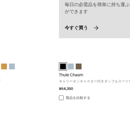
毎日の必需品を簡単に持ち運ぶ
ができます
今すぐ買う
30Lダッフルバッグ Darkest blue
Thule Chasm キャリーオンキャスタ
30L duffel ダークエストブルー (selected)
sm 130L duffel ディープカーキ
Chasm 130L duffel オリビン
le Chasm 130L duffel 黒
Thule Chasm 130L duffel ゴールデン
Thule Chasm 130L duffel ポンドグレー
Thule Chasm wheeled carry-on duffel 
Thule Chasm wheeled carry-o
Thule Chasm wheeled carr
Thule Chasm
グ
キャリーオンキャスター付きダッフルスーツ
¥64,350
る
製品を比較する