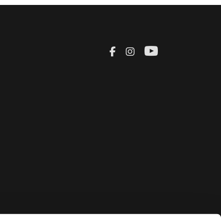
グの
Visit Thule on Facebook
Visit Thule on Inst
Visit Thule on
で作られてお
による磨耗
合でも、アウ
eはあらゆる
、十分な収
いて設計さ
ラップ、一
合でも、険