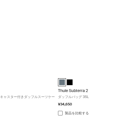
m 機内持ち込みサイズキャスター付きダッフルスーツケース Deep khaki
Thule Subterra 2 ダッフルバッグ 35L Da
eeled duffel suitcase ディープカーキ (selected)
m wheeled duffel suitcase ポンドグレー
hasm wheeled duffel suitcase 黒
Thule Subterra duffel 35L ダークスレー
Thule Subterra duffel 35L 黒
Thule Subterra 2
ズキャスター付きダッフルスーツケー
ダッフルバッグ 35L
¥34,650
製品を比較する
る