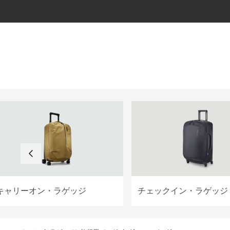
ilter
キャリーオン・ラゲッジ
チェックイン・ラゲッジ