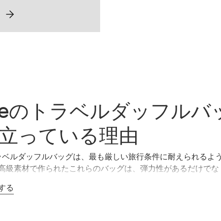
uleのトラベルダッフルバ
立っている理由
のトラベルダッフルバッグは、最も厳しい旅行条件に耐えられるよ
高級素材で作られたこれらのバッグは、弾力性があるだけでな
。広々とした内部、頑丈なジッパー、複数のコンパートメント
する
持ち物を簡単に整理してアクセスできます。