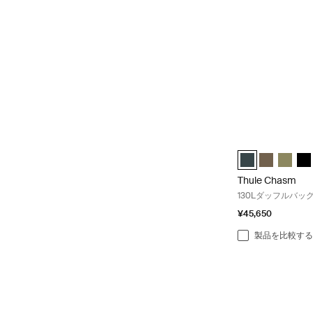
Thule Chasm 1
Thule Chasm 1
Thule Cha
Thule 
Thu
Thule Chasm
130Lダッフルバッ
¥45,650
製品を比較す