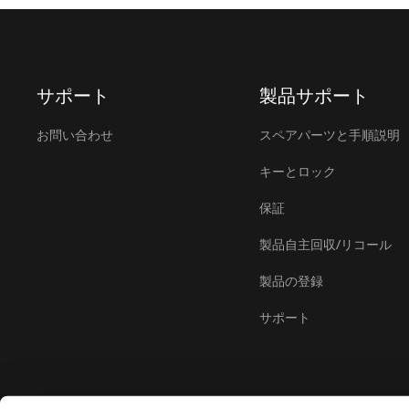
Th
本質
サポート
製品サポート
優れた耐久
り、持ち物
お問い合わせ
スペアパーツと手順説明
に耐えます
キーとロック
汎用性の高
トドアアド
保証
旅行シナリ
納スペース
製品自主回収/リコール
ユーザーフ
製品の登録
れています
サポート
部のモデル
しい地形を