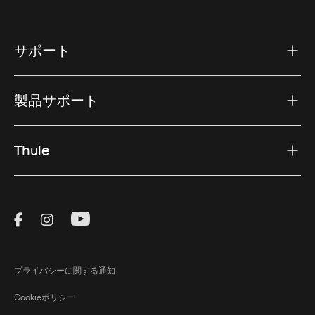
設計されています。このアクセサリは、かさばるギアの
取り扱いプロセスを簡素化し、アイテムを持ち上げてル
ーフラックに固定するために必要な労力を軽減します。
サポート
ヘビーデューティーなニーズに
製品サポート
対応する追加のルーフバー
追加のサポートが必要な専門家には、当社の追加のルー
Thule
フバーが理想的です。過酷な作業を処理するために作ら
れたこのバーは、工具、機器、またはその他の大きな荷
物を運ぶための追加の容量を提供します。ギアの信頼で
きるサポートを必要とする大工やその他の職人に最適で
Visit Thule on Facebook (external link)
Visit Thule on Instagram (external link)
Visit Thule on Youtube (external lin
す。
セキュリティを強化するための
プライバシーに関する通知
ロックストラップ
Cookieポリシー