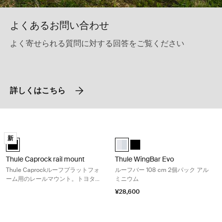
よくあるお問い合わせ
よく寄せられる質問に対する回答をご覧ください
詳しくはこちら
Thule Caprock rail mount Thule Caprockルーフプラット
Thule WingBar Evo ルーフバー 1
新
Thule Caprock rail mount 黒 (selected)
Thule Wingbar Evo 108 アルミニウム
Thule Wingbar Evo 108 黒
Thule Caprock rail mount
Thule WingBar Evo
Thule Caprockルーフプラットフォ
ルーフバー 108 cm 2個パック アル
ーム用のレールマウント。トヨタラ
ミニウム
ンドクルーザー150に適合
¥28,600