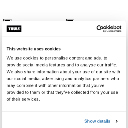
Thule Caprock cargo box kit ルーフプラットフォームカーゴボックス
Thule Caprock eye bolt ki
Thule Caprock cargo box kit 黒 (selected)
Thule Caprock eye bolt kit 黒 (sele
Thule Caprock cargo box kit
Thule Caprock eye bolt kit
ルーフプラットフォームカーゴボッ
ルーフプラットフォームアイボルト
クス取り付けキット
キット
This website uses cookies
¥44,000
¥29,700
We use cookies to personalise content and ads, to
provide social media features and to analyse our traffic.
Thule Caprock cover strip ルーフプラットフォーム用ゴムカバーストリッ
Thule SquareBar Evo ルーフバー 
We also share information about your use of our site with
Thule Caprock cover strip 黒 (selected)
black (selected)
our social media, advertising and analytics partners who
Thule Caprock cover strip
Thule SquareBar Evo
may combine it with other information that you’ve
ルーフプラットフォーム用ゴムカバ
ルーフバー 108 cm 2個パック ブラ
provided to them or that they’ve collected from your use
ーストリップ
ック
of their services.
¥13,200
¥13,200
Thule SquareBar ルーフバー 163 cm 2個パック ブラック Black
Thule ProBar Evo ルーフバー 12
Show details
black (selected)
aluminium (selected)