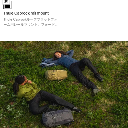
新
Thule Caprock rail mount 黒 (selected)
Thule Caprock rail mount
Thule Caprockルーフプラットフォ
ーム用レールマウント。フォードレ
ンジャー（ワイルドトラック）に適
合