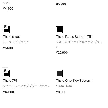
ック
¥5,500
¥4,400
Thule strap ストラップ ブラック Black
Thule Rapid System 751 クル
新
Thule strap 黒 (selected)
black (selected)
Thule strap
Thule Rapid System 751
ストラップ ブラック
クルマ向けフット 4個パック ブラッ
ク
¥5,500
¥20,900
Thule 774 ショートルーフアダプター ブラック Black
Thule One-Key System 4-pack blac
新
Thule 774 黒 (selected)
Black (selected)
Thule 774
Thule One-Key System
ショートルーフアダプター ブラック
4-pack black
¥14,300
¥8,800