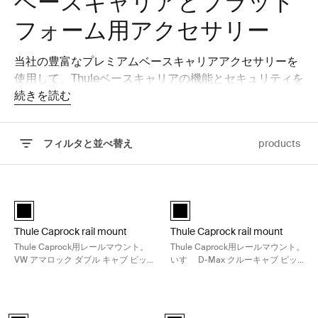
ベースキャリアとプラット
フォーム用アクセサリー
当社の豊富なプレミアムベースキャリアアクセサリーを
使用して、Thuleベースキャリアの機能とセキュリティを
強化してください。これらのアクセサリーは、保護と利
続きを読む
便性を高め、ツール、ギア、機材を安全かつ効率的に運
搬できるように設計されています。プロユースに合わせ
フィルタと並べ替え
products
て開発されたこれらのアクセサリーにより、厳しい条件
や重い荷物にも簡単に対応することができます。
検索結果へスキップ
Thule Caprock rail mount Thule Caprock用レールマウン
Thule Caprock rail moun
Thule Caprock rail mount 黒 (selected)
Thule Caprock rail mount 黒 (sel
Thule Caprock rail mount
Thule Caprock rail mount
Thule Caprock用レールマウント。
Thule Caprock用レールマウント。
VW アマロック ダブル キャブ ピッ
いすゞ D-Max クルーキャブ ピック
クアップ、2023 & フォード レンジ
アップ、2020 年 & マツダ BT-50 デ
ャー ダブル キャブ ピックアップ、
ュアル キャブ ピックアップ、2020
2023 に適合。
年に適合
Thule Caprock rail mount Thule Caprock用レールマウン
Thule Caprock rail mount
Thule Caprock rail mount 黒 (selected)
Thule Caprock rail mount 黒 (sele