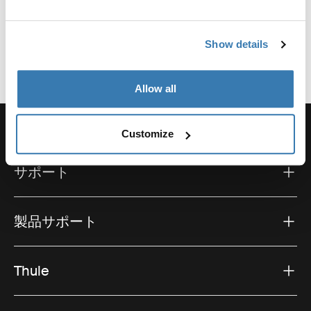
場合など、オーニングはキャンプライフを最大限に楽し
むお手伝いをします。
Show details
Thuleルーフトップテントとシームレスに組み合わせられ
さらに表示する
るよう設計されたこれらのオーニングは、設置が簡単
で、変わりやすいアウトドア環境に対応できる構造で
Allow all
す。軽量でありながら耐久性のある素材が、アドベンチ
ャーセットアップに余分な重量を加えることなく、信頼
性の高い悪天候からの保護を提供します。
Customize
ルーフトップテント用オーニング・テントは、週末の小
サポート
旅行から長期のロードトリップまで、あらゆるシーンに
最適です。側面パネル、グランドシート、その他のアク
セサリーと組み合わせることで、旅先のどこでも、より
製品サポート
多目的で快適なベースキャンプを作ることができます。
さまざまなテントスタイルや車両セットアップに対応す
るオーニングをご用意していますので、次のアウトドア
Thule
アドベンチャーに最適なソリューションを簡単に見つけ
ることができます。