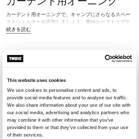
カーテント用オーニング
カーテント用オーニングで、キャンプにさらなるスペー
スとシェルターを追加しましょう。車やルーフトップテ
ントに取り付けることで、横に日差しや悪天候から守ら
続きを読む
れたエリアを確保できます。屋外で一日過ごした後のリ
ラックスや料理、休憩に最適です。
ルーフトップテント用オーニン
This website uses cookies
グ・テントで快適なシェルター
We use cookies to personalise content and ads, to
を
provide social media features and to analyse our traffic.
We also share information about your use of our site with
ルーフトップテント用オーニング・テントは、キャンプ
our social media, advertising and analytics partners who
サイトに貴重な居住スペースを追加し、日差しや風、雨
may combine it with other information that you’ve
からの保護を提供しながら、セットアップの快適性を高
provided to them or that they’ve collected from your use
めます。食事の準備、アウトドアで過ごした長い一日の
of their services.
後のリラックスタイム、または車両周りの保護を求める