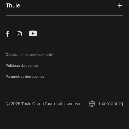
Thule
Visit Thule on Facebook (external link)
Visit Thule on Instagram (external link)
Visit Thule on Youtube (external lin
Déclaration de confidentialité
Politique de cookies
Paramètres des cookies
Luxembourg
Ⓒ 2026 Thule Group Tous droits réservés
Current market/Sw