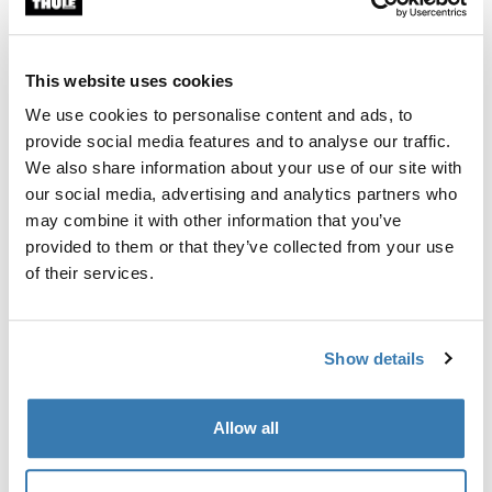
Kit de fixation de barre de toit Thule pour les véhicules
équipés de barres longitudinales.
This website uses cookies
We use cookies to personalise content and ads, to
provide social media features and to analyse our traffic.
We also share information about your use of our site with
Toutes les caractéristiques
Toggle features
our social media, advertising and analytics partners who
may combine it with other information that you’ve
provided to them or that they’ve collected from your use
Caractéristiques techniques
Toggle techspec
of their services.
Instructions
Toggle guides and instructions
Show details
Informations de fabrication
Allow all
Marque déposée : Thule Sweden AB
Nom du fabricant : Thule Sweden