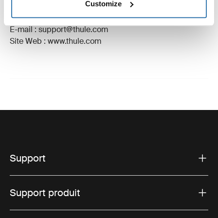
Customize
Adresse du fabricant : Borggatan 5, 335 73 Hillerstorp,
Suède
E-mail : support@thule.com
Site Web : www.thule.com
Support
Support produit