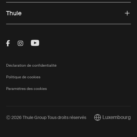
Thule
Visit Thule on Facebook (external link)
Visit Thule on Instagram (external link)
Visit Thule on Youtube (external lin
Déclaration de confidentialité
Politique de cookies
Paramètres des cookies
Luxembourg
Ⓒ 2026 Thule Group Tous droits réservés
Current market/Sw