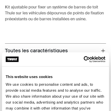
Kit ajustable pour fixer un système de barres de toit
Thule sur les véhicules dépourvus de points de fixation
préexistants ou de barres installées en usine.
Toutes les caractéristiques
Toggle features
Caractéristiques techniques
Toggle techspec
This website uses cookies
Instructions
Toggle guides and instructions
We use cookies to personalise content and ads, to
provide social media features and to analyse our traffic.
We also share information about your use of our site with
Informations de fabrication
our social media, advertising and analytics partners who
Marque déposée : Thule Sweden AB
may combine it with other information that you’ve