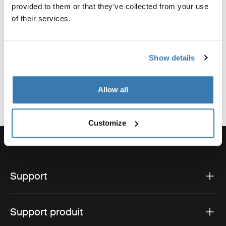
Nom du fabricant : Thule Sweden
provided to them or that they’ve collected from your use
Adresse du fabricant : Borggatan 5, 335 73 Hillerstorp,
of their services.
Suède
E-mail : support@thule.com
Site Web : www.thule.com
Show details
Allow all
Customize
Support
Support produit